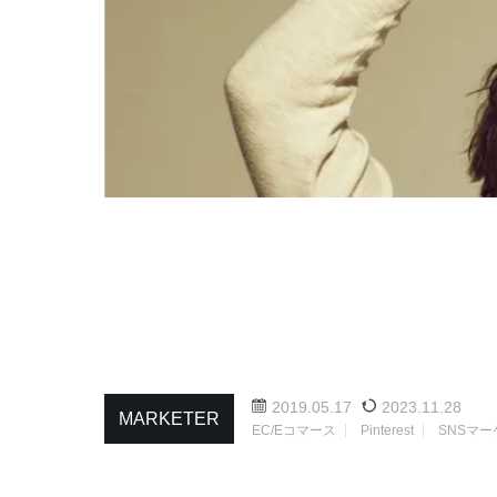
2019.05.17
2023.11.28
MARKETER
EC/Eコマース
Pinterest
SNSマ