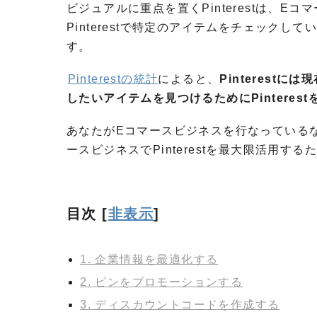
ビジュアルに重点を置くPinterestは、
Pinterestで特定のアイテムをチェック
す。
Pinterestの統計
によると、
Pinterest
したいアイテムを見つけるためにPinteres
あなたがEコマースビジネスを行なっているなら
ースビジネスでPinterestを最大限活用す
目次
[
非表示
]
1. 企業情報を最適化する
2. ピンをプロモーションする
3. ディスカウントコードを作成する