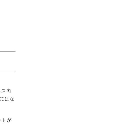
ネス向
にはな
ントが