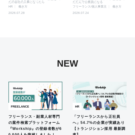
たの会社の人事になったら
たたんで公務員になる
HR
働き方
フリーランス/個人事業主
働き方
2026.07.28
2026.07.24
NEW
FREELANCE
HR
フリーランス・副業人材専門
「フリーランスから正社員
の案件検索プラットフォーム
へ」54.7%の企業が実績あり
『Workship』の登録者数が6
【トランジション採用 最新調
0,000人を突破しました！
査】