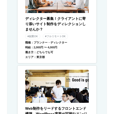
ディレクター募集！クライアントに寄
り添いサイト制作をディレクションし
ませんか？
#副業OK
#フルリモートOK
職種：プランナー・ディレクター
時給：2,000円 〜 4,000円
働き方：どちらでも可
エリア：東京都
Web制作をリードするフロントエンド
構築、WordPress実装が可能なエンジ