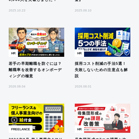
2025.10.23
2025.09.10
HR
HR
若手の早期離職を防ぐには？
採用コスト削減の手法5選！
離職率を改善するオンボーデ
失敗しないための注意点も解
ィングの極意
説
2026.08.04
2026.08.01
FREELANCE
HR