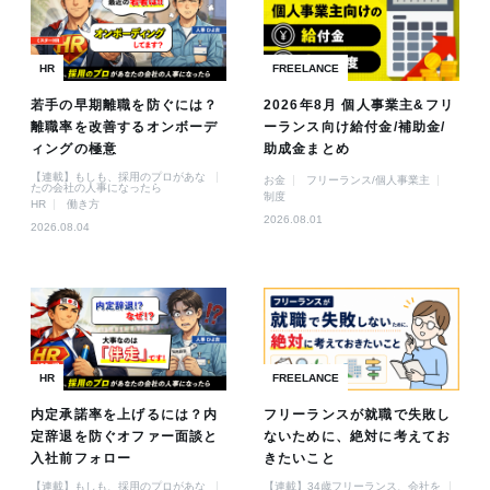
HR
FREELANCE
若手の早期離職を防ぐには？
2026年8月 個人事業主&フリ
離職率を改善するオンボーデ
ーランス向け給付金/補助金/
ィングの極意
助成金まとめ
【連載】もしも、採用のプロがあな
お金
フリーランス/個人事業主
たの会社の人事になったら
制度
HR
働き方
2026.08.01
2026.08.04
HR
FREELANCE
内定承諾率を上げるには？内
フリーランスが就職で失敗し
定辞退を防ぐオファー面談と
ないために、絶対に考えてお
入社前フォロー
きたいこと
【連載】もしも、採用のプロがあな
【連載】34歳フリーランス、会社を