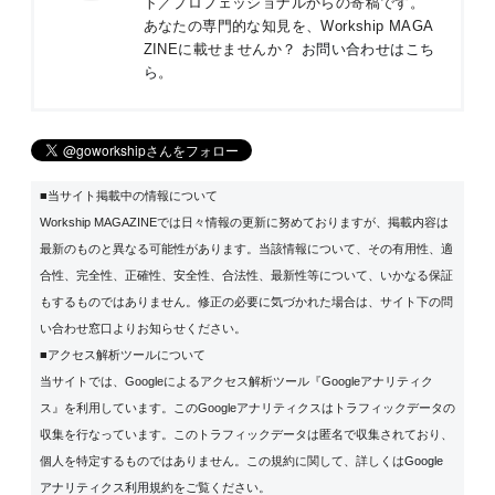
ト／プロフェッショナルからの寄稿です。
あなたの専門的な知見を、Workship MAGA
ZINEに載せませんか？
お問い合わせはこち
ら
。
■当サイト掲載中の情報について
Workship MAGAZINEでは日々情報の更新に努めておりますが、掲載内容は
最新のものと異なる可能性があります。当該情報について、その有用性、適
合性、完全性、正確性、安全性、合法性、最新性等について、いかなる保証
もするものではありません。修正の必要に気づかれた場合は、サイト下の問
い合わせ窓口よりお知らせください。
■アクセス解析ツールについて
当サイトでは、Googleによるアクセス解析ツール『Googleアナリティク
ス』を利用しています。このGoogleアナリティクスはトラフィックデータの
収集を行なっています。このトラフィックデータは匿名で収集されており、
個人を特定するものではありません。この規約に関して、詳しくは
Google
アナリティクス利用規約
をご覧ください。