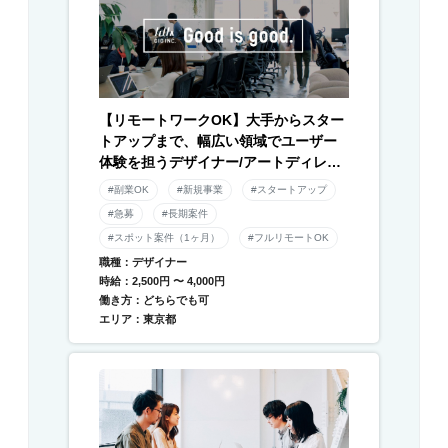
【リモートワークOK】大手からスター
トアップまで、幅広い領域でユーザー
体験を担うデザイナー/アートディレク
ター募集！
#副業OK
#新規事業
#スタートアップ
#急募
#長期案件
#スポット案件（1ヶ月）
#フルリモートOK
職種：デザイナー
時給：2,500円 〜 4,000円
働き方：どちらでも可
エリア：東京都