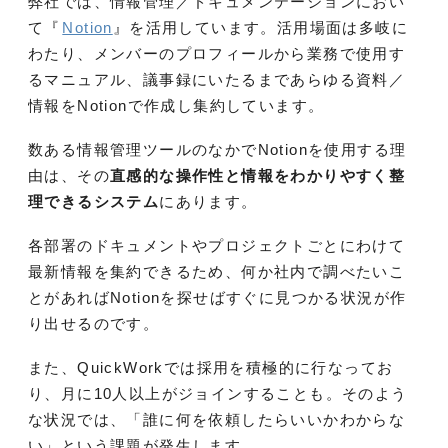
弊社では、情報管理／ドキュメンテーションにおい
て『
Notion
』を活用しています。活用場面は多岐に
わたり、メンバーのプロフィールから業務で使用す
るマニュアル、議事録にいたるまであらゆる資料／
情報をNotionで作成し集約しています。
数ある情報管理ツールのなかでNotionを使用する理
由は、その
直感的な操作性と情報をわかりやすく整
理できるシステム
にあります。
各部署のドキュメントやプロジェクトごとにわけて
最新情報を集約できるため、何か社内で調べたいこ
とがあればNotionを探せばすぐに見つかる状況が作
り出せるのです。
また、QuickWorkでは採用を積極的に行なってお
り、月に10人以上がジョインすることも。そのよう
な状況では、「誰に何を依頼したらいいかわからな
い」という課題が発生します。