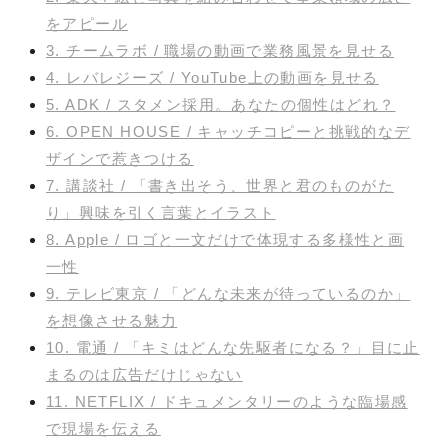
をアピール
3. チームラボ / 職場の動画で業務風景を見せる
4. レバレジーズ / YouTube上の動画を見せる
5. ADK / スタメン採用。あなたの個性はどれ？
6. OPEN HOUSE / キャッチコピーと挑戦的なデ
ザインで惹きつける
7. 講談社 / 「書き出そう、世界と君のものがた
り」興味を引く言葉とイラスト
8. Apple / ロゴと一文だけで体現する多様性と画
一性
9. テレビ東京 / 「どんな未来が待っているのか」
を想像させる魅力
10. 電通 / 「キミはどんな先駆者になる？」目に止
まるのは広告だけじゃない
11. NETFLIX / ドキュメンタリーのような臨場感
で現場を伝える