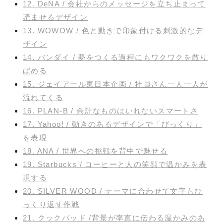
12. DeNA / 会社からのメッセージを立ち止まって
読ませるデザイン
13. WOWOW / 色と動きで印象付ける刺激的なデ
ザイン
14. バンダイ / 夢をつくる過程にもワクワクを散り
ばめる
15. ジェイアール東日本企画 / 社員さん一人一人が
流れてくる
16. PLAN-B / 余計なものはいれないスマートさ
17. Yahoo! / 動きのあるデザインで「びっくり」
を表現
18. ANA / 世界への挑戦を背中で魅せる
19. Starbucks / コーヒーと人の笑顔で温かみを表
現する
20. SILVER WOOD / テーマに合わせて文字もひ
っくり返す作戦
21. クックパッド /背景が率直に伝わる温かみのあ