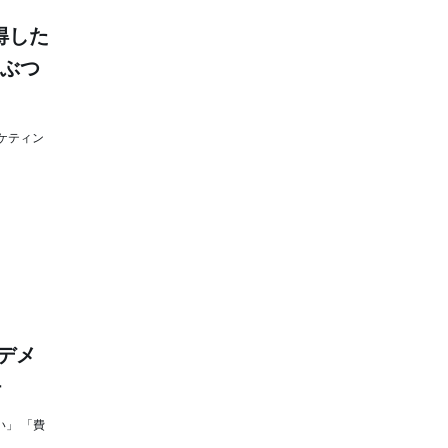
得した
をぶつ
ケティン
デメ
チ
」 「費