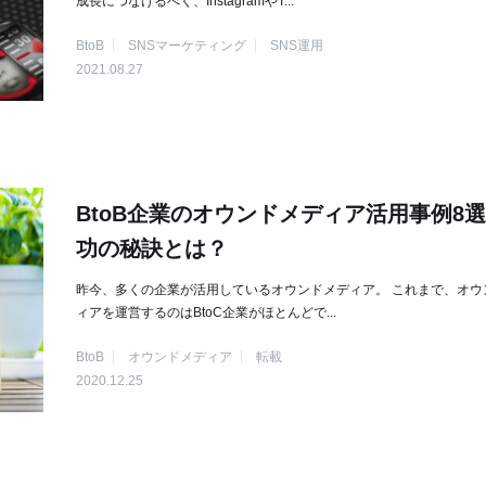
成長につなげるべく、InstagramやT...
BtoB
SNSマーケティング
SNS運用
2021.08.27
BtoB企業のオウンドメディア活用事例8
功の秘訣とは？
昨今、多くの企業が活用しているオウンドメディア。 これまで、オウ
ィアを運営するのはBtoC企業がほとんどで...
BtoB
オウンドメディア
転載
2020.12.25