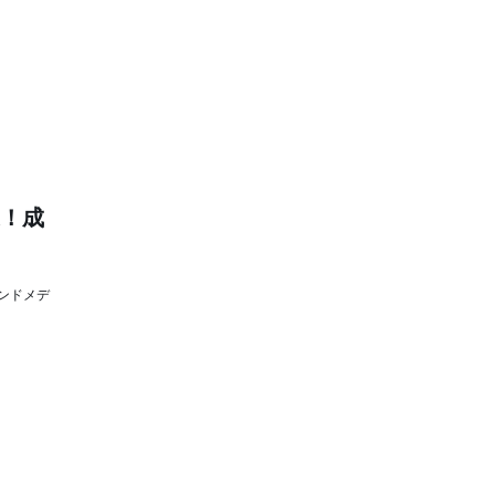
選！成
ンドメデ