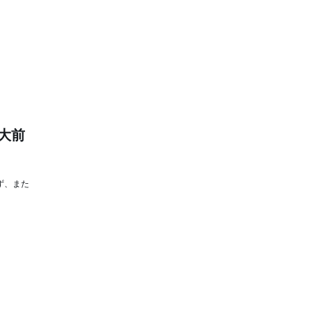
大前
ず、また