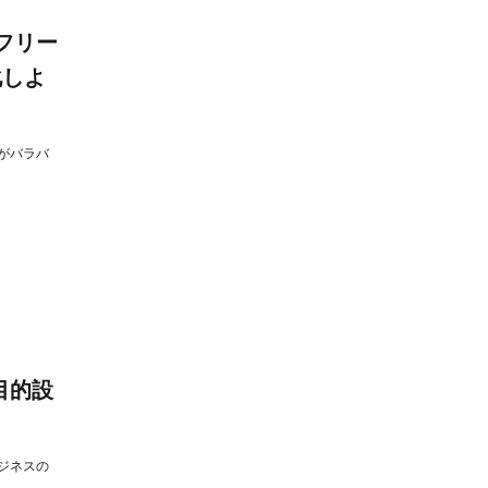
フリー
化しよ
がバラバ
目的設
ジネスの