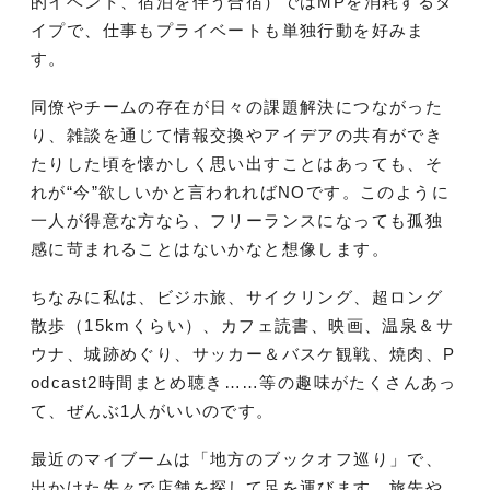
的イベント、宿泊を伴う合宿）ではMPを消耗するタ
イプで、仕事もプライベートも単独行動を好みま
す。
同僚やチームの存在が日々の課題解決につながった
り、雑談を通じて情報交換やアイデアの共有ができ
たりした頃を懐かしく思い出すことはあっても、そ
れが“今”欲しいかと言われればNOです。このように
一人が得意な方なら、フリーランスになっても孤独
感に苛まれることはないかなと想像します。
ちなみに私は、ビジホ旅、サイクリング、超ロング
散歩（15kmくらい）、カフェ読書、映画、温泉＆サ
ウナ、城跡めぐり、サッカー＆バスケ観戦、焼肉、P
odcast2時間まとめ聴き……等の趣味がたくさんあっ
て、ぜんぶ1人がいいのです。
最近のマイブームは「地方のブックオフ巡り」で、
出かけた先々で店舗を探して足を運びます。旅先や