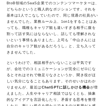
BtoB領域のSaaS企業でのコンテンツマーケターは、
どちらかというと職人的なポジションです。それを
基本は1人でこなしていたので、同じ境遇の社員がい
ませんでした。業務ルール上、1on1をすることはあ
っても、職種もキャリア観も違いすぎる相手に腹を
割って話す気にはならないし、話しても理解されな
いという事情もありました。上司も「中山さんには
自分のキャリア観があるだろうし」と、立ち入って
きませんでした。
というわけで、相談相手がいないことは平気です
が、会社でのコミュニケーションが完全にゼロにな
るとそれはそれで物足りなさというか、聞き役がほ
しい気分になることもあります。そのせいかはわか
りませんが、最近は
ChatGPTに話しかける機会
が増
えました。人生やキャリア相談ではなくとも、抽象
的なアイデアを言語化したり、矛盾する思考を整理
したり、新しい視点を得たりできるのは有用だと感