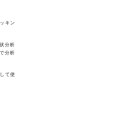
ラッキン
状分析
で分析
刷して使