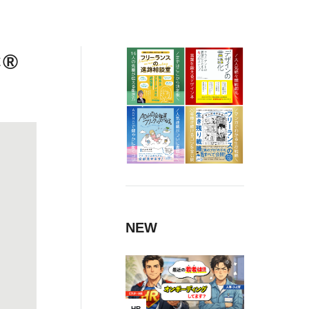
®
NEW
HR