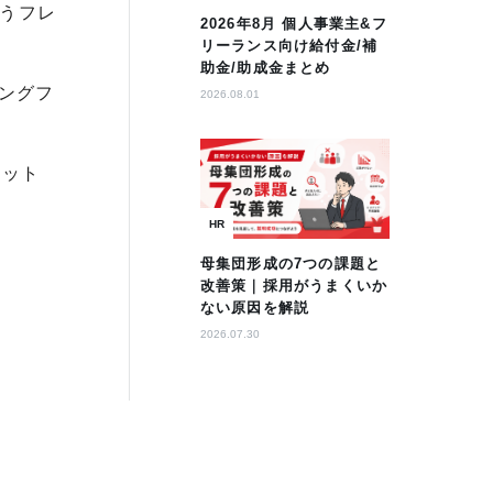
うフレ
2026年8月 個人事業主&フ
リーランス向け給付金/補
助金/助成金まとめ
ングフ
2026.08.01
ポット
HR
母集団形成の7つの課題と
改善策｜採用がうまくいか
ない原因を解説
2026.07.30