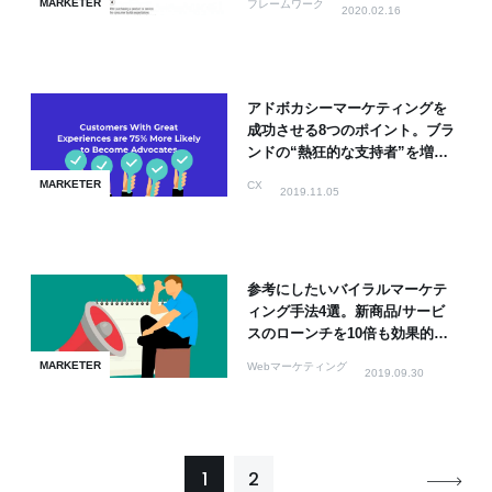
MARKETER
フレームワーク
2020.02.16
アドボカシーマーケティングを
成功させる8つのポイント。ブラ
ンドの“熱狂的な支持者”を増や
す戦略
MARKETER
CX
2019.11.05
参考にしたいバイラルマーケテ
ィング手法4選。新商品/サービ
スのローンチを10倍も効果的
に！
MARKETER
Webマーケティング
2019.09.30
1
2