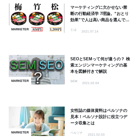
マーケティングに欠かせない禁
断の行動経済学 7理論。“おとり
効果”で人は高い商品を選んでし
まう？
MARKETER
とは
2021.07.14
SEOとSEMって何が違うの？ 検
索エンジンマーケティングの基
本を図解付きで解説
MARKETER
SEM
2021.02.04
女性誌の媒体資料はペルソナの
見本！ペルソナ設計に役立つデ
ータ収集とは
MARKETER
ペルソナ
2021.02.03