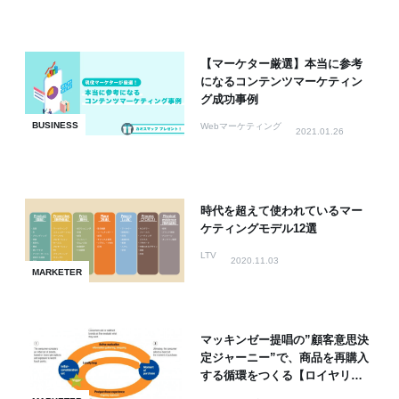
【マーケター厳選】本当に参考
になるコンテンツマーケティン
グ成功事例
BUSINESS
Webマーケティング
2021.01.26
時代を超えて使われているマー
ケティングモデル12選
LTV
2020.11.03
MARKETER
マッキンゼー提唱の”顧客意思決
定ジャーニー”で、商品を再購入
する循環をつくる【ロイヤリテ
ィループ】