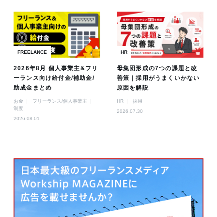
FREELANCE
HR
2026年8月 個人事業主&フリ
母集団形成の7つの課題と改
ーランス向け給付金/補助金/
善策｜採用がうまくいかない
助成金まとめ
原因を解説
お金
フリーランス/個人事業主
HR
採用
制度
2026.07.30
2026.08.01