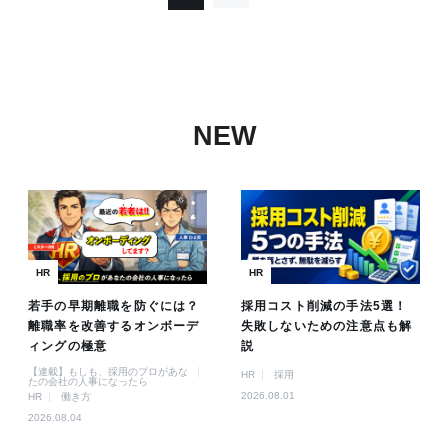
NEW
HR
HR
若手の早期離職を防ぐには？
採用コスト削減の手法5選！
離職率を改善するオンボーデ
失敗しないための注意点も解
ィングの極意
説
【連載】もしも、採用のプロがあな
HR
採用
たの会社の人事になったら
2026.08.01
HR
働き方
2026.08.04