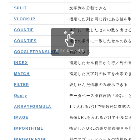
SPLIT
文字列を分割できる
VLOOKUP
指定した列と同じ行にある値を取得
COUNTIF
条件に一致したセルの数を出せる
COUNTIFS
複数の条件に一致したセルの数を出
横スクロール可能
GOOGLETRANSLATE
翻訳できる
INDEX
指定したセル範囲から行／列の番号
MATCH
指定した文字列の位置を検索できる
FILTER
絞り込んだ情報のみ表示できる
Query
データベース操作言語「SQL」と同
ARRAYFORMULA
1つ入れるだけで複数列に数式の結果
IMAGE
画像URLを入れるだけでセルに画像
IMPORTHTML
指定したURLの表や箇条書きを取得
IMPORTRANGE
別のスプレッドシートの情報を表示