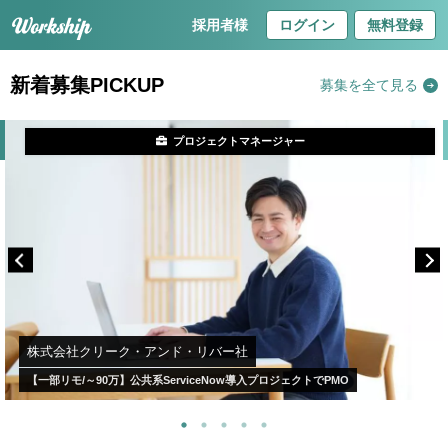
採用者様
ログイン
無料登録
新着募集PICKUP
募集を全て見る
プロジェクトマネージャー
株式会社クリーク・アンド・リバー社
【一部リモ/～90万】公共系ServiceNow導入プロジェクトでPMO