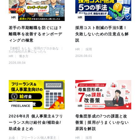
HR
HR
若手の早期離職を防ぐには？
採用コスト削減の手法5選！
離職率を改善するオンボーデ
失敗しないための注意点も解
ィングの極意
説
【連載】もしも、採用のプロがあな
HR
採用
たの会社の人事になったら
2026.08.01
HR
働き方
2026.08.04
FREELANCE
HR
2026年8月 個人事業主&フリ
母集団形成の7つの課題と改
ーランス向け給付金/補助金/
善策｜採用がうまくいかない
助成金まとめ
原因を解説
お金
フリーランス/個人事業主
HR
採用