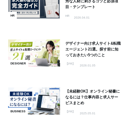
秀な人材に刺さるコツと必須項
目・テンプレート
HR
HR
2026.04.01
デザイナー向け求人サイト&転職
エージェント21選。探す前に知
っておきたい5つのこと
DESIGNER
【PR】
2026.01.05
【未経験OK】オンライン秘書に
なるには？仕事内容と求人サー
ビスまとめ
BUSINESS
【PR】
2025.05.01