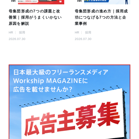
HR
HR
母集団形成の7つの課題と改
母集団形成の進め方｜採用成
善策｜採用がうまくいかない
功につなげる7つの方法と企
原因を解説
業事例
HR
採用
HR
採用
2026.07.30
2026.07.30