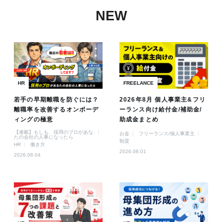
NEW
HR
FREELANCE
若手の早期離職を防ぐには？
2026年8月 個人事業主&フリ
離職率を改善するオンボーデ
ーランス向け給付金/補助金/
ィングの極意
助成金まとめ
【連載】もしも、採用のプロがあな
お金
フリーランス/個人事業主
たの会社の人事になったら
制度
HR
働き方
2026.08.01
2026.08.04