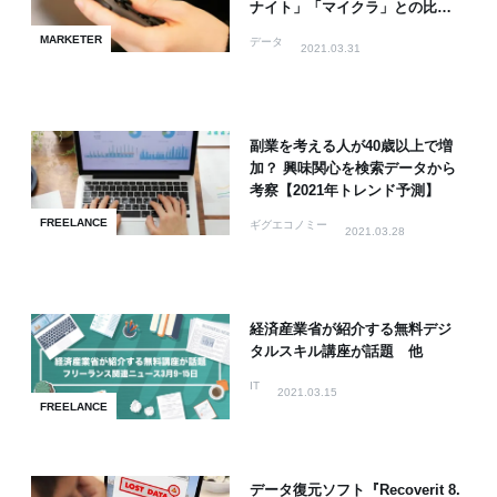
ナイト」「マイクラ」との比較
も
MARKETER
データ
2021.03.31
副業を考える人が40歳以上で増
加？ 興味関心を検索データから
考察【2021年トレンド予測】
FREELANCE
ギグエコノミー
2021.03.28
経済産業省が紹介する無料デジ
タルスキル講座が話題 他
IT
2021.03.15
FREELANCE
データ復元ソフト『Recoverit 8.