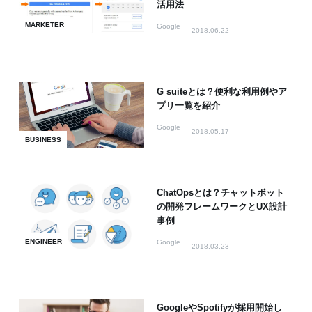
活用法
MARKETER
Google
2018.06.22
G suiteとは？便利な利用例やア
プリ一覧を紹介
Google
2018.05.17
BUSINESS
ChatOpsとは？チャットボット
の開発フレームワークとUX設計
事例
ENGINEER
Google
2018.03.23
GoogleやSpotifyが採用開始し