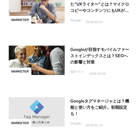
た”UXライター”とは？マイクロ
コピーやコンテンツにもUXが必
要！
MARKETER
Google
2018.03.07
Googleが目指すモバイルファー
ストインデックスとは？SEOへ
の影響と対策
MARKETER
ABテスト
2018.03.02
Googleタグマネージャとは？機
能と使い方をご紹介。初期設定
も！
MARKETER
Google
2018.02.14