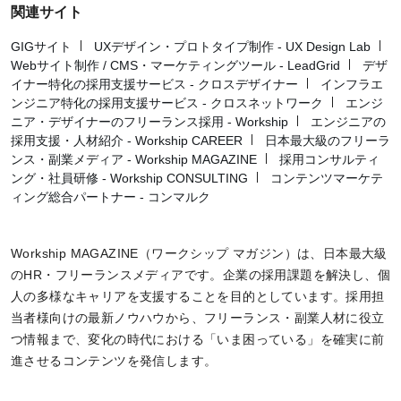
関連サイト
GIGサイト
UXデザイン・プロトタイプ制作 - UX Design Lab
Webサイト制作 / CMS・マーケティングツール - LeadGrid
デザ
イナー特化の採用支援サービス - クロスデザイナー
インフラエ
ンジニア特化の採用支援サービス - クロスネットワーク
エンジ
ニア・デザイナーのフリーランス採用 - Workship
エンジニアの
採用支援・人材紹介 - Workship CAREER
日本最大級のフリーラ
ンス・副業メディア - Workship MAGAZINE
採用コンサルティ
ング・社員研修 - Workship CONSULTING
コンテンツマーケテ
ィング総合パートナー - コンマルク
Workship MAGAZINE（ワークシップ マガジン）は、日本最大級
のHR・フリーランスメディアです。企業の採用課題を解決し、個
人の多様なキャリアを支援することを目的としています。採用担
当者様向けの最新ノウハウから、フリーランス・副業人材に役立
つ情報まで、変化の時代における「いま困っている」を確実に前
進させるコンテンツを発信します。