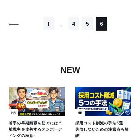
1
…
4
5
6
NEW
HR
HR
若手の早期離職を防ぐには？
採用コスト削減の手法5選！
離職率を改善するオンボーデ
失敗しないための注意点も解
ィングの極意
説