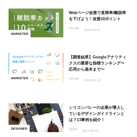
Webページ改善で直帰率/離脱率
を下げよう！改善10ポイント
Google
2018.02.07
MARKETER
【調査結果】Googleアナリティ
クスの重要な指標ランキング〜
応用から基本まで〜
MARKETER
Google
2018.01.10
シリコンバレーの企業が導入し
ているデザインガイドラインと
は？13事例を紹介！
DESIGNER
Apple
2017.09.29