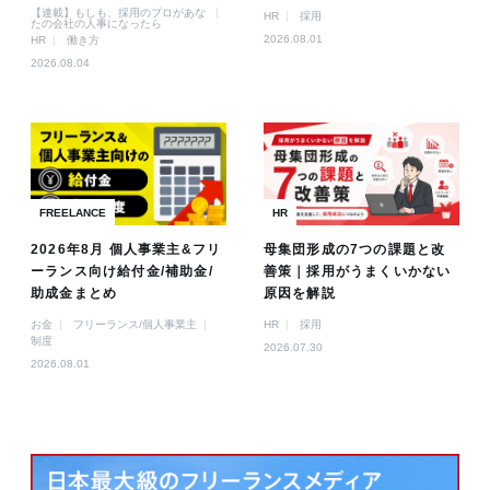
【連載】もしも、採用のプロがあな
HR
採用
たの会社の人事になったら
2026.08.01
HR
働き方
2026.08.04
FREELANCE
HR
2026年8月 個人事業主&フリ
母集団形成の7つの課題と改
ーランス向け給付金/補助金/
善策｜採用がうまくいかない
助成金まとめ
原因を解説
お金
フリーランス/個人事業主
HR
採用
制度
2026.07.30
2026.08.01