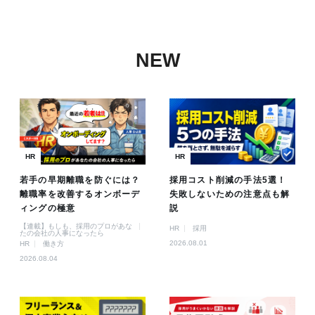
NEW
HR
HR
若手の早期離職を防ぐには？
採用コスト削減の手法5選！
離職率を改善するオンボーデ
失敗しないための注意点も解
ィングの極意
説
【連載】もしも、採用のプロがあな
HR
採用
たの会社の人事になったら
2026.08.01
HR
働き方
2026.08.04