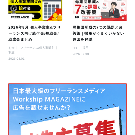
FREELANCE
HR
2026年8月 個人事業主&フリ
母集団形成の7つの課題と改
ーランス向け給付金/補助金/
善策｜採用がうまくいかない
助成金まとめ
原因を解説
お金
フリーランス/個人事業主
HR
採用
制度
2026.07.30
2026.08.01