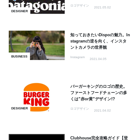
ロゴデザイン
2021.05.02
DESIGNER
知っておきたいDispoの魅力。In
stagramの逆を向く、インスタ
ントカメラの世界観
BUSINESS
Instagram
2021.04.05
バーガーキングのロゴの歴史。
ファーストフードチェーンの多
くは”赤or黄”デザイン!?
DESIGNER
ロゴデザイン
2021.04.02
Clubhouse完全攻略ガイド【登