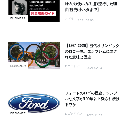
録方法/使い方/注意/流行した理
由/歴史/小ネタまで】
BUSINESS
アプリ
2021.02.05
【1924-2026】歴代オリンピック
のロゴ一覧。エンブレムに隠さ
れた意味と歴史
DESIGNER
ロゴデザイン
2021.02.04
フォードのロゴの歴史。シンプ
ルな文字が100年以上愛され続け
るワケ
DESIGNER
ロゴデザイン
2020.11.02