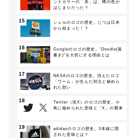
ンドカラーの「赤」は、樽の色が
はじまりだった？
15
シェルのロゴの歴史。じつは日本
から始まった！？
16
Googleのロゴの歴史。“Doodle(落
書き)”を大切にする理由とは
17
NASAのロゴの歴史。消えたロゴ
「ワーム」が生んだ対立と秘めら
れた想い
18
Twitter（現X）のロゴの歴史。小
鳥に秘められた意味と「X」の襲来
19
adidasのロゴの歴史。3本線に隠
された意味とは？