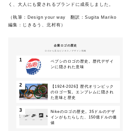
く、大人にも愛されるブランドに成長しました。
（執筆：Design your way 翻訳：Sugita Mariko
編集：じきるう、北村有）
企業ロゴの歴史
ロゴから見るビジネス／デザイン戦略
1
ペプシのロゴの歴史。歴代デザイ
ンに隠された意味
2
【1924-2026】歴代オリンピック
のロゴ一覧。エンブレムに隠され
た意味と歴史
3
Nikeのロゴの歴史。35ドルのデザ
インがもたらした、150億ドルの価
値