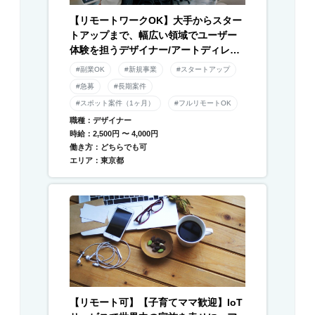
【リモートワークOK】大手からスター
トアップまで、幅広い領域でユーザー
体験を担うデザイナー/アートディレク
ター募集！
#副業OK
#新規事業
#スタートアップ
#急募
#長期案件
#スポット案件（1ヶ月）
#フルリモートOK
職種：デザイナー
時給：2,500円 〜 4,000円
働き方：どちらでも可
エリア：東京都
【リモート可】【子育てママ歓迎】IoT