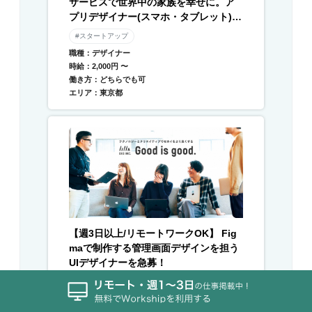
サービスで世界中の家族を幸せに。ア
プリデザイナー(スマホ・タブレット) /
Webデザイナー募集
#スタートアップ
職種：デザイナー
時給：2,000円 〜
働き方：どちらでも可
エリア：東京都
【週3日以上/リモートワークOK】 Fig
maで制作する管理画面デザインを担う
UIデザイナーを急募！
#副業OK
#スタートアップ
#土日週末OK
#長期案件