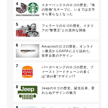
4
スターバックスのロゴの歴史。”海
の怪物”モチーフに、いまでは文字
すら要らなくなった
5
フェラーリのロゴの歴史。イタリ
アの”撃墜王”との意外な関係
6
Amazonのロゴの歴史。オンライ
ン書店からGAFAに上り詰めた、
世界企業のデザイン
7
バーガーキングのロゴの歴史。フ
ァーストフードチェーンの多く
は”赤or黄”デザイン!?
8
Jeepのロゴの歴史。誕生以来、変
わらぬデザインの魅力
9