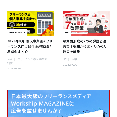
FREELANCE
HR
2026年8月 個人事業主&フリ
母集団形成の7つの課題と改
ーランス向け給付金/補助金/
善策｜採用がうまくいかない
助成金まとめ
原因を解説
お金
フリーランス/個人事業主
HR
採用
制度
2026.07.30
2026.08.01