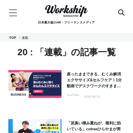
日本最大級のHR・フリーランスメディア
TOP
連載
20 : 「連載」の記事一覧
座ったままできる、むくみ解消
エクササイズ&セルフケア！1分
動画でデスクワークのすきま時
間に！
BUSINESS
YouTube
2020.08.12
「泥臭い積み重ねが、複利に効
いている」cotreeひらやまが周