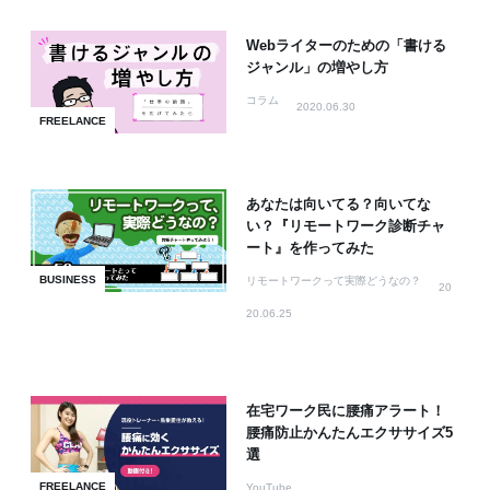
Webライターのための「書ける
ジャンル」の増やし方
コラム
2020.06.30
FREELANCE
あなたは向いてる？向いてな
い？『リモートワーク診断チャ
ート』を作ってみた
BUSINESS
リモートワークって実際どうなの？
20
20.06.25
在宅ワーク民に腰痛アラート！
腰痛防止かんたんエクササイズ5
選
FREELANCE
YouTube