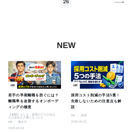
26
NEW
HR
HR
若手の早期離職を防ぐには？
採用コスト削減の手法5選！
離職率を改善するオンボーデ
失敗しないための注意点も解
ィングの極意
説
【連載】もしも、採用のプロがあな
HR
採用
たの会社の人事になったら
2026.08.01
HR
働き方
2026.08.04