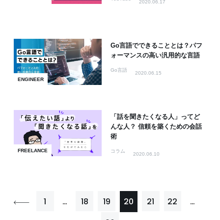
2020.06.17
Go言語でできることとは？パフ
ォーマンスの高い汎用的な言語
Go言語
2020.06.15
ENGINEER
「話を聞きたくなる人」ってど
んな人？ 信頼を築くための会話
術
FREELANCE
コラム
2020.06.10
1
…
18
19
20
21
22
…