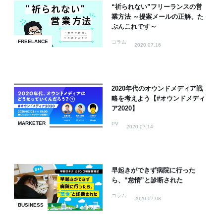
“祈られない”フリーランスの営
業方法 ～提案メールの正解、た
ぶんこれです～
FREELANCE
コラム
2020.07.16
2020年代のオウンドメディア戦
略を考えよう【#オウンドメディ
ア2020】
MARKETER
PV
2020.07.14
早起きができず病院に行った
ら、“怠惰”と診断された
コラム
2020.07.08
BUSINESS