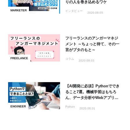
りの人を巻き込めるワケ
MARKETER
インタビュー
2020.08.05
フリーランスのアンガーマネジ
メント ～ちょっと待て、その一
言がブタのもと～
FREELANCE
コラム
2020.08.03
【AI開発に必須】Pythonででき
ること7選。機械学習はもちろ
ん、データ分析やWebアプリ開
発も！
ENGINEER
Python
2020.08.01