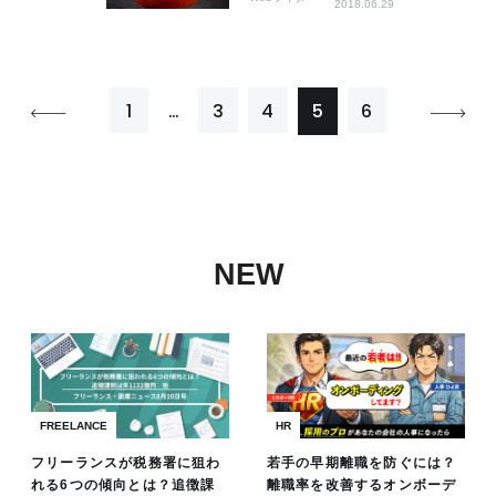
2018.06.29
1
…
3
4
5
6
NEW
FREELANCE
HR
フリーランスが税務署に狙わ
若手の早期離職を防ぐには？
れる6つの傾向とは？追徴課
離職率を改善するオンボーデ