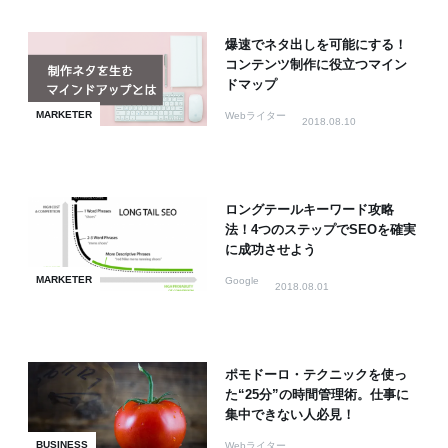
爆速でネタ出しを可能にする！
コンテンツ制作に役立つマイン
ドマップ
MARKETER
Webライター
2018.08.10
ロングテールキーワード攻略
法！4つのステップでSEOを確実
に成功させよう
MARKETER
Google
2018.08.01
ポモドーロ・テクニックを使っ
た“25分”の時間管理術。仕事に
集中できない人必見！
BUSINESS
Webライター