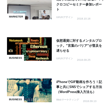
クロコピーセミナー参加レポー
ト
MARKETER
UI/UXデザイン
2018.10.16
仮想通貨に対するメンタルブロ
ック。”言葉のバリア”が普及を
遅らせる
BUSINESS
UI/UXデザイン
2018.09.25
iPhoneでGIF動画を作ろう！記
事と共にSNSでシェアする方法
（WordPress挿入方法も）
BUSINESS
Webマーケティング
2018.09.13