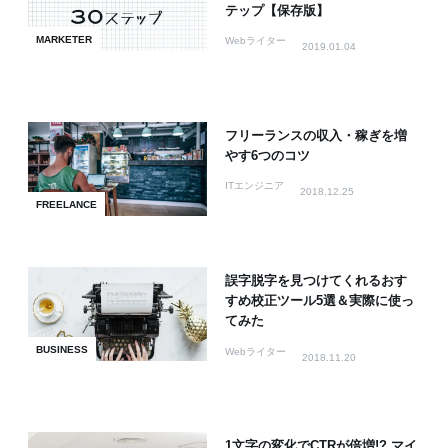
テップ【保存版】
MARKETER
Webライター
2019.01.04
フリーランスの収入・稼ぎを増
やす6つのコツ
ITエンジニア
2018.12.25
FREELANCE
誤字脱字を見つけてくれるおす
すめ校正ツール5選＆実際に使っ
てみた
BUSINESS
Webライター
2018.11.20
1文字の変化でCTRが倍増!? マイ