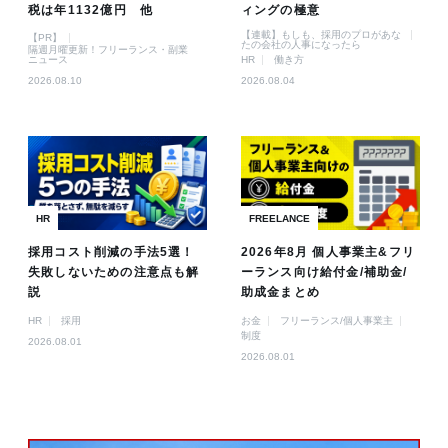
税は年1132億円 他
ィングの極意
【連載】もしも、採用のプロがあな
【PR】
たの会社の人事になったら
隔週月曜更新！フリーランス・副業
ニュース
HR
働き方
2026.08.10
2026.08.04
HR
FREELANCE
採用コスト削減の手法5選！
2026年8月 個人事業主&フリ
失敗しないための注意点も解
ーランス向け給付金/補助金/
説
助成金まとめ
HR
採用
お金
フリーランス/個人事業主
制度
2026.08.01
2026.08.01