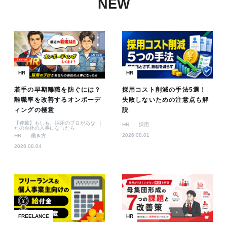
NEW
HR
HR
若手の早期離職を防ぐには？
採用コスト削減の手法5選！
離職率を改善するオンボーデ
失敗しないための注意点も解
ィングの極意
説
【連載】もしも、採用のプロがあな
HR
採用
たの会社の人事になったら
2026.08.01
HR
働き方
2026.08.04
FREELANCE
HR