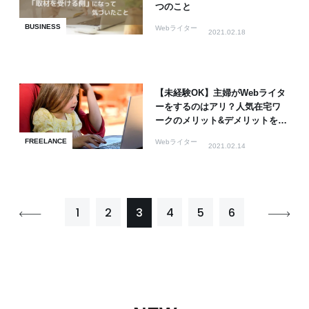
つのこと
BUSINESS
Webライター
2021.02.18
【未経験OK】主婦がWebライタ
ーをするのはアリ？人気在宅ワ
ークのメリット&デメリットを解
説
FREELANCE
Webライター
2021.02.14
1
2
3
4
5
6