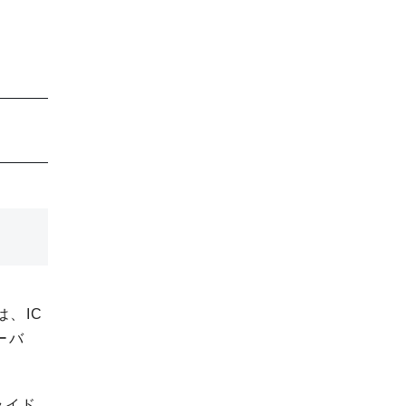
、IC
ーバ
ライド