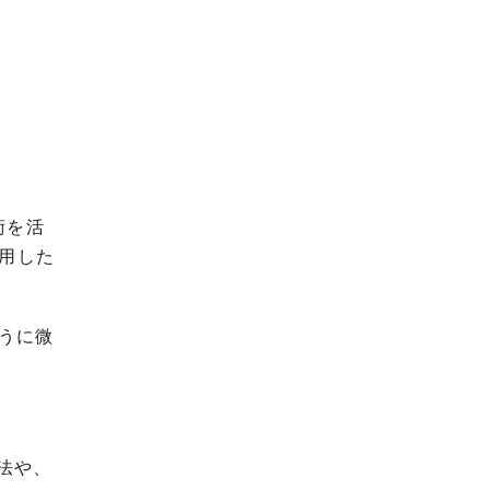
術を活
用した
ように微
法や、