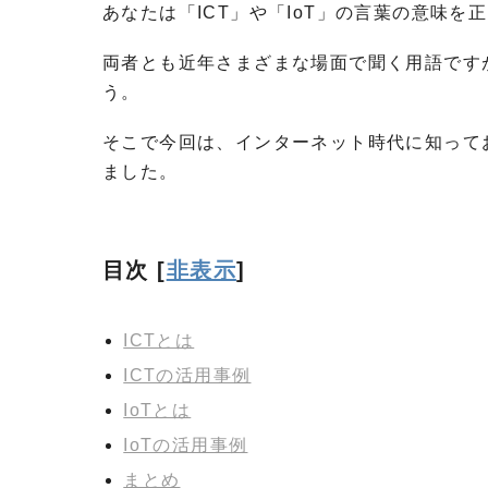
あなたは「ICT」や「IoT」の言葉の意味を
両者とも近年さまざまな場面で聞く用語です
う。
そこで今回は、インターネット時代に知ってお
ました。
目次
[
非表示
]
ICTとは
ICTの活用事例
IoTとは
IoTの活用事例
まとめ