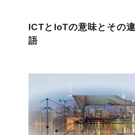
ICTとIoTの意味とそ
語