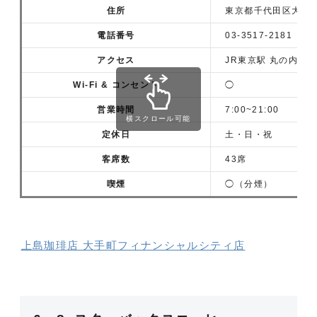
住所
東京都千代田区大手町1
電話番号
03-3517-2181
アクセス
JR東京駅 丸の内北
Wi-Fi & コンセント
◯
営業時間
7:00~21:00
横スクロール可能
定休日
土・日・祝
客席数
43席
喫煙
◯（分煙）
上島珈琲店 大手町フィナンシャルシティ店