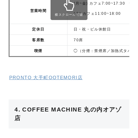
(月~金) カフェ7:00~17:30 サカバ
営業時間
(土) カフェ11:00~18:00
横スクロール可能
定休日
日・祝・ビル休館日
客席数
70席
喫煙
◯（分煙：禁煙席／加熱式タバコ
PRONTO 大手町OOTEMORI店
4. COFFEE MACHINE 丸の内オアゾ
店