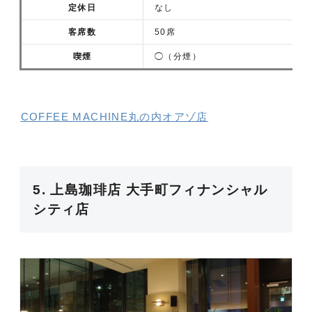
定休日
なし
客席数
50席
喫煙
◯（分煙）
COFFEE MACHINE丸の内オアゾ店
5. 上島珈琲店 大手町フィナンシャル
シティ店