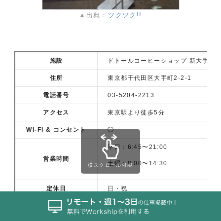
▲出典：
ツクツク!!
施設
ドトールコーヒーショップ 新大手町
住所
東京都千代田区大手町2‐2‐1
電話番号
03-5204-2213
アクセス
東京駅より徒歩5分
Wi-Fi & コンセント
◯
平日：6:45〜21:00
営業時間
土曜：8:00〜14:30
横スクロール可能
定休日
日・祝
客席数
96席