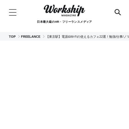
日本最大級のHR・フリーランスメディア
TOP
FREELANCE
【東京駅】電源&Wi-Fiの使えるカフェ22選！勉強/仕事/