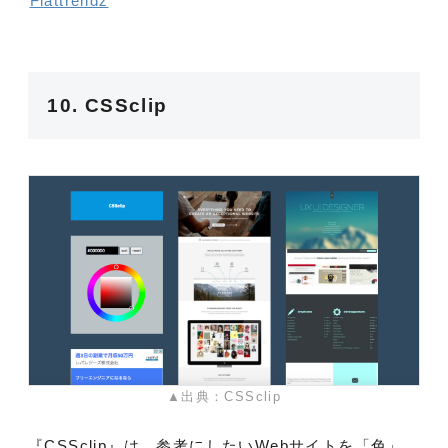
Flattrendz
10. CSSclip
▲出典：CSSclip
『CSSclip』は、参考にしたいWebサイトを「色」