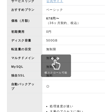
サービスリンク
公式サイト
おすすめプラン
ベーシック
678円〜
価格（月額）
（36ヶ月契約、税込）
初期費用
0円
ディスク容量
500GB
転送量の目安
無制限
マルチドメイン
無制限
MySQL
無制限
横スクロール可能
独自SSL
無料
自動バックアッ
◎
プ
処理速度が速い
大量のアクセスに強い