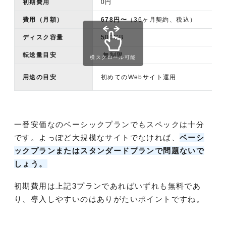
初期費用
0円
費用（月額）
678円〜
（36ヶ月契約、税込）
ディスク容量
500GB
転送量目安
無制限
横スクロール可能
用途の目安
初めてのWebサイト運用
一番安価なのベーシックプランでもスペックは十分
です。よっぽど大規模なサイトでなければ、
ベーシ
ックプランまたはスタンダードプランで問題ないで
しょう。
初期費用は上記3プランであればいずれも無料であ
り、導入しやすいのはありがたいポイントですね。