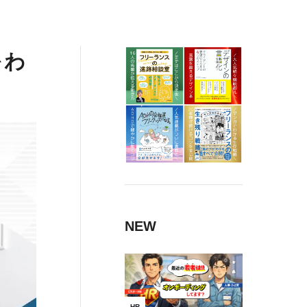
をわ
NEW
HR