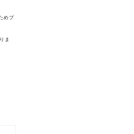
ためプ
りま