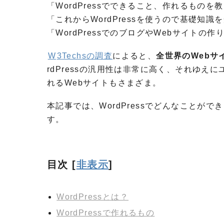
「WordPressでできること、作れるものを
「これからWordPressを使うので基礎知
「WordPressでのブログやWebサイトの
W
3Techsの調査
によると、
全世界のWebサイ
rdPressの汎用性は非常に高く、それゆえに
れるWebサイトもさまざま。
本記事では、WordPressでどんなことが
す。
目次
[
非表示
]
WordPressとは？
WordPressで作れるもの