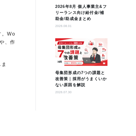
2026年8月 個人事業主&フ
リーランス向け給付金/補
助金/助成金まとめ
2026.08.01
す。Wo
とや、作
HR
しま
母集団形成の7つの課題と
改善策｜採用がうまくいか
ない原因を解説
2026.07.30