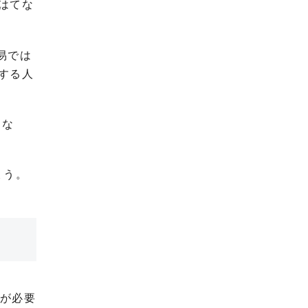
はてな
易では
する人
るな
ょう。
識が必要