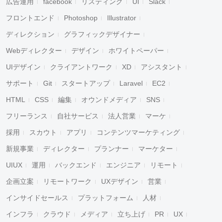
広告運用
facebook
リスティング
UI
Slack
フロントエンド
Photoshop
Illustrator
ディレクション
グラフィックデザイナー
Webディレクター
デザイン
ホワイトペーパー
UIデザイン
クライアントワーク
XD
アシスタント
サポート
Git
スタートアップ
Laravel
EC2
HTML
CSS
編集
オウンドメディア
SNS
フリーランス
自社サービス
法人営業
マーケ
採用
スカウト
アプリ
コンテンツマーケティング
新規事業
ディレクター
プランナー
マーケター
UIUX
運用
バックエンド
エンジニア
リモート
企画立案
リモートワーク
UXデザイン
営業
インサイドセールス
プラットフォーム
人材
インフラ
クラウド
メディア
立ち上げ
PR
UX