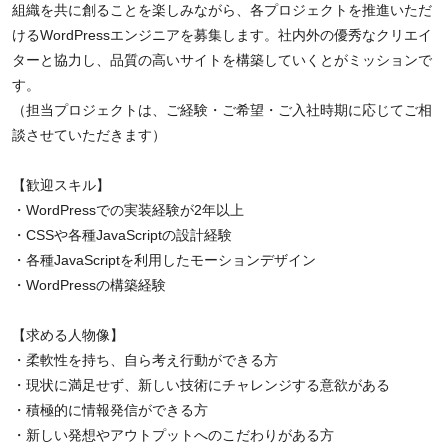
組織を共に創ることを楽しみながら、各プロジェクトを推進いただ
けるWordPressエンジニアを募集します。社内外の優秀なクリエイ
ターと協力し、品質の高いサイトを構築していくとがミッションで
す。
（担当プロジェクトは、ご経験・ご希望・ご入社時期に応じてご相
談させていただきます）
【歓迎スキル】
・WordPressでの実装経験が2年以上
・CSSや各種JavaScriptの設計経験
・各種JavaScriptを利用したモーションデザイン
・WordPressの構築経験
【求める人物像】
・柔軟性を持ち、自ら考え行動ができる方
・現状に満足せず、新しい技術にチャレンジする意欲がある
・積極的に情報発信ができる方
・新しい発想やアウトプットへのこだわりがある方