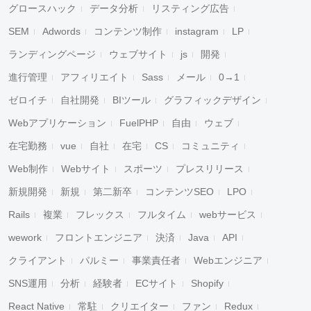
グロースハック
データ分析
リスティング広告
SEM
Adwords
コンテンツ制作
instagram
LP
ランディングページ
ウェブサイト
js
開発
進行管理
アフィリエイト
Sass
メール
0→1
ゼロイチ
自社開発
BIツール
グラフィックデザイン
Webアプリケーション
FuelPHP
自由
ウェブ
在宅勤務
vue
自社
在宅
CS
コミュニティ
Web制作
Webサイト
スポーツ
プレスリリース
新規開発
新規
第二新卒
コンテンツSEO
LPO
Rails
複業
フレックス
フルタイム
webサービス
wework
フロントエンジニア
決済
Java
API
クライアント
パルミー
事業責任者
Webエンジニア
SNS運用
分析
経験者
ECサイト
Shopify
React Native
常駐
クリエイター
ファン
Redux