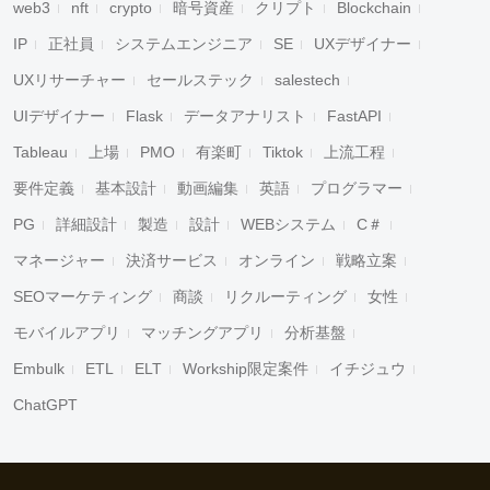
web3
nft
crypto
暗号資産
クリプト
Blockchain
IP
正社員
システムエンジニア
SE
UXデザイナー
UXリサーチャー
セールステック
salestech
UIデザイナー
Flask
データアナリスト
FastAPI
Tableau
上場
PMO
有楽町
Tiktok
上流工程
要件定義
基本設計
動画編集
英語
プログラマー
PG
詳細設計
製造
設計
WEBシステム
C＃
マネージャー
決済サービス
オンライン
戦略立案
SEOマーケティング
商談
リクルーティング
女性
モバイルアプリ
マッチングアプリ
分析基盤
Embulk
ETL
ELT
Workship限定案件
イチジュウ
ChatGPT