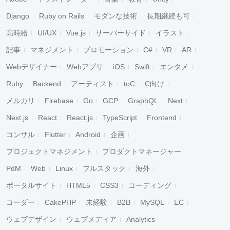
Django
Ruby on Rails
モダンな技術
長期継続も可
高時給
UI/UX
Vue.js
サーバーサイド
イラスト
記事
マネジメント
プロモーション
C#
VR
AR
Webデザイナー
Webアプリ
iOS
Swift
エンタメ
Ruby
Backend
アーティスト
toC
C向け
メルカリ
Firebase
Go
GCP
GraphQL
Next
Next.js
React
React.js
TypeScript
Frontend
コンサル
Flutter
Android
企画
プロジェクトマネジメント
プロダクトマネージャー
PdM
Web
Linux
フルスタック
海外
ポータルサイト
HTML5
CSS3
コーディング
コーダー
CakePHP
未経験
B2B
MySQL
EC
ウェブデザイン
ウェブメディア
Analytics