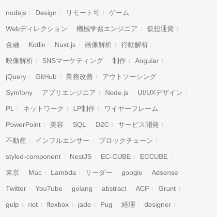
nodejs
Design
リモート可
ゲーム
Webディレクション
機械学習エンジニア
仮想通貨
金融
Kotlin
Nuxt.js
画像解析
行動解析
映像解析
SNSマーケティング
制作
Angular
jQuery
GitHub
業務改善
アウトソーシング
Symfony
アプリエンジニア
Node.js
UI/UXデザイン
PL
ネットワーク
LP制作
ワイヤーフレーム
PowerPoint
美容
SQL
D2C
サービス開発
不動産
インフルエンサー
ブロックチェーン
styled-component
NestJS
EC-CUBE
ECCUBE
東京
Mac
Lambda
リーダー
google
Adsense
Twitter
YouTube
golang
abstract
ACF
Grunt
gulp
riot
flexbox
jade
Pug
経理
designer