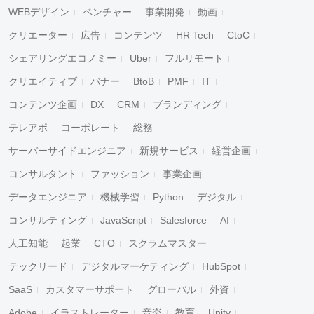
WEBデザイン
ベンチャー
事業開発
動画
クリエーター
広告
コンテンツ
HR Tech
CtoC
シェアリングエコノミー
Uber
フルリモート
クリエイティブ
バナー
BtoB
PMF
IT
コンテンツ企画
DX
CRM
ブランディング
テレアポ
コーポレート
総務
サーバーサイドエンジニア
新規サービス
経営企画
コンサルタント
ファッション
事業企画
データエンジニア
機械学習
Python
デジタル
コンサルティング
JavaScript
Salesforce
AI
人工知能
起業
CTO
スクラムマスター
テックリード
デジタルマーケティング
HubSpot
SaaS
カスタマーサポート
グローバル
外資
Adobe
イラストレーター
音楽
教育
Unity