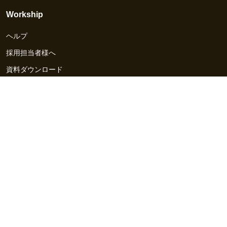
Workship
ヘルプ
採用担当者様へ
資料ダウンロード
その他のサービス
Workship EVENT
Workship MAGAZINE
Workship CAREER
関連サイト
GIGサイト
UXデザイン・プロトタイプ制作 - UX Design Lab
Webサイト制作 / CMS・マーケティングツール - LeadGrid
デザ