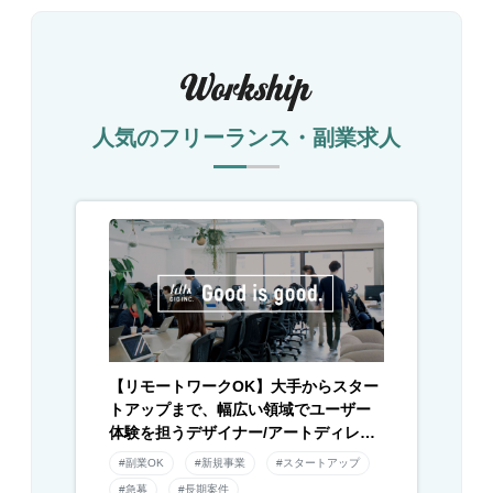
人気のフリーランス・副業求人
【リモートワークOK】大手からスター
トアップまで、幅広い領域でユーザー
体験を担うデザイナー/アートディレク
ター募集！
#副業OK
#新規事業
#スタートアップ
#急募
#長期案件