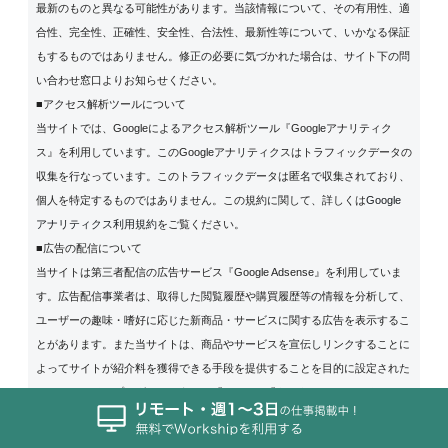
最新のものと異なる可能性があります。当該情報について、その有用性、適
合性、完全性、正確性、安全性、合法性、最新性等について、いかなる保証
もするものではありません。修正の必要に気づかれた場合は、サイト下の問
い合わせ窓口よりお知らせください。
■アクセス解析ツールについて
当サイトでは、Googleによるアクセス解析ツール『Googleアナリティク
ス』を利用しています。このGoogleアナリティクスはトラフィックデータの
収集を行なっています。このトラフィックデータは匿名で収集されており、
個人を特定するものではありません。この規約に関して、詳しくは
Google
アナリティクス利用規約
をご覧ください。
■広告の配信について
当サイトは第三者配信の広告サービス『Google Adsense』を利用していま
す。広告配信事業者は、取得した閲覧履歴や購買履歴等の情報を分析して、
ユーザーの趣味・嗜好に応じた新商品・サービスに関する広告を表示するこ
とがあります。また当サイトは、商品やサービスを宣伝しリンクすることに
よってサイトが紹介料を獲得できる手段を提供することを目的に設定された
アフィリエイトプログラムである、『A8.net』『もしもアフィリエイト』
『afb』『アクセストレード』『バリューコマース』『レントラックス』『fe
lmat』『TGアフィリエイト』『リンクシェア』『楽天アフィリエイト』『A