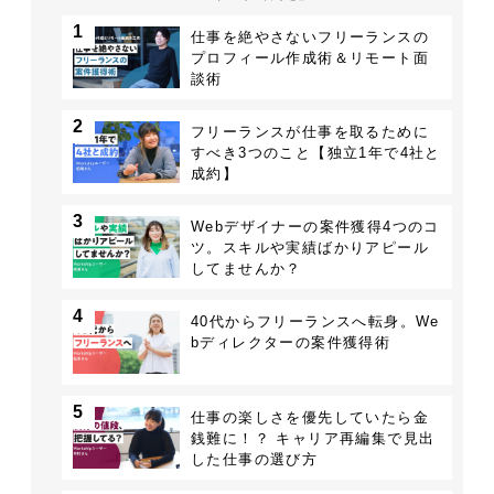
1
仕事を絶やさないフリーランスの
プロフィール作成術＆リモート面
談術
2
フリーランスが仕事を取るために
すべき3つのこと【独立1年で4社と
成約】
3
Webデザイナーの案件獲得4つのコ
ツ。スキルや実績ばかりアピール
してませんか？
4
40代からフリーランスへ転身。We
bディレクターの案件獲得術
5
仕事の楽しさを優先していたら金
銭難に！？ キャリア再編集で見出
した仕事の選び方