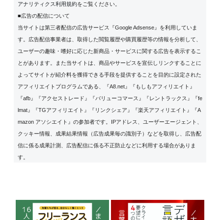
アナリティクス利用規約
をご覧ください。
■広告の配信について
当サイトは第三者配信の広告サービス『Google Adsense』を利用していま
す。広告配信事業者は、取得した閲覧履歴や購買履歴等の情報を分析して、
ユーザーの趣味・嗜好に応じた新商品・サービスに関する広告を表示するこ
とがあります。また当サイトは、商品やサービスを宣伝しリンクすることに
よってサイトが紹介料を獲得できる手段を提供することを目的に設定された
アフィリエイトプログラムである、『A8.net』『もしもアフィリエイト』
『afb』『アクセストレード』『バリューコマース』『レントラックス』『fe
lmat』『TGアフィリエイト』『リンクシェア』『楽天アフィリエイト』『A
mazon アソシエイト』の参加者です。IPアドレス、ユーザーエージェント、
クッキー情報、成果結果情報（広告成果毎の識別子）などを取得し、広告配
信に係る成果計測、広告配信に係る不正防止などに利用する場合がありま
す。