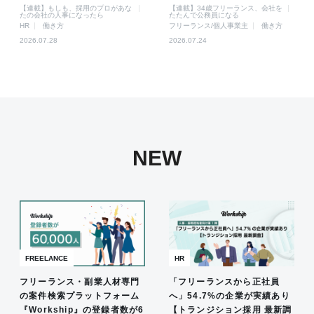
【連載】もしも、採用のプロがあな
【連載】34歳フリーランス、会社を
たの会社の人事になったら
たたんで公務員になる
HR
働き方
フリーランス/個人事業主
働き方
2026.07.28
2026.07.24
NEW
FREELANCE
HR
フリーランス・副業人材専門
「フリーランスから正社員
の案件検索プラットフォーム
へ」54.7%の企業が実績あり
『Workship』の登録者数が6
【トランジション採用 最新調