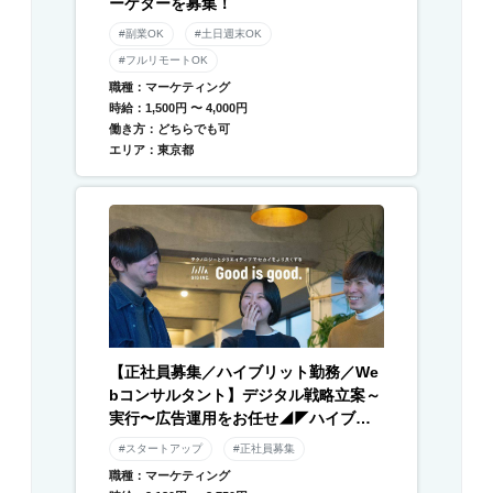
ーケターを募集！
#副業OK
#土日週末OK
#フルリモートOK
職種：マーケティング
時給：1,500円 〜 4,000円
働き方：どちらでも可
エリア：東京都
【正社員募集／ハイブリット勤務／We
bコンサルタント】デジタル戦略立案～
実行〜広告運用をお任せ◢◤ハイブリ
ッド勤務×残業月平均10時間以下◢◤伴
#スタートアップ
#正社員募集
走型のデジタル支援と自社メディアを
職種：マーケティング
運営／急成長中DXベンチャー