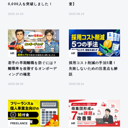
0,000人を突破しました！
査】
2025.10.23
2025.09.10
HR
HR
若手の早期離職を防ぐには？
採用コスト削減の手法5選！
離職率を改善するオンボーデ
失敗しないための注意点も解
ィングの極意
説
2026.08.04
2026.08.01
FREELANCE
HR