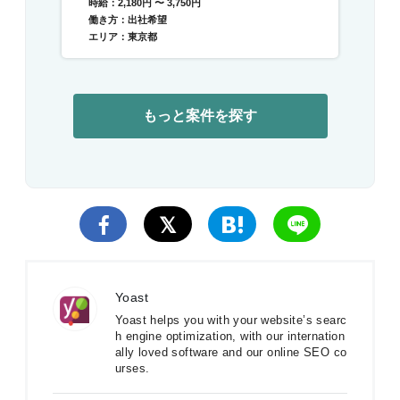
時給：2,180円 〜 3,750円
働き方：出社希望
エリア：東京都
もっと案件を探す
Yoast
Yoast helps you with your website’s searc
h engine optimization, with our internation
ally loved software and our online SEO co
urses.