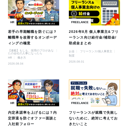
HR
FREELANCE
若手の早期離職を防ぐには？
2026年8月 個人事業主&フリ
離職率を改善するオンボーデ
ーランス向け給付金/補助金/
ィングの極意
助成金まとめ
【連載】もしも、採用のプロがあな
お金
フリーランス/個人事業主
たの会社の人事になったら
制度
HR
働き方
2026.08.01
2026.08.04
HR
FREELANCE
内定承諾率を上げるには？内
フリーランスが就職で失敗し
定辞退を防ぐオファー面談と
ないために、絶対に考えてお
入社前フォロー
きたいこと