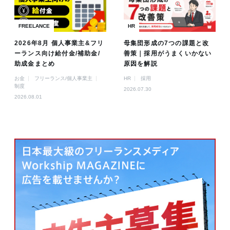
FREELANCE
HR
2026年8月 個人事業主&フリ
母集団形成の7つの課題と改
ーランス向け給付金/補助金/
善策｜採用がうまくいかない
助成金まとめ
原因を解説
お金
フリーランス/個人事業主
HR
採用
制度
2026.07.30
2026.08.01