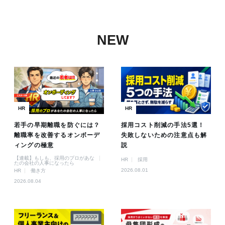
NEW
HR
HR
若手の早期離職を防ぐには？
採用コスト削減の手法5選！
離職率を改善するオンボーデ
失敗しないための注意点も解
ィングの極意
説
【連載】もしも、採用のプロがあな
HR
採用
たの会社の人事になったら
2026.08.01
HR
働き方
2026.08.04