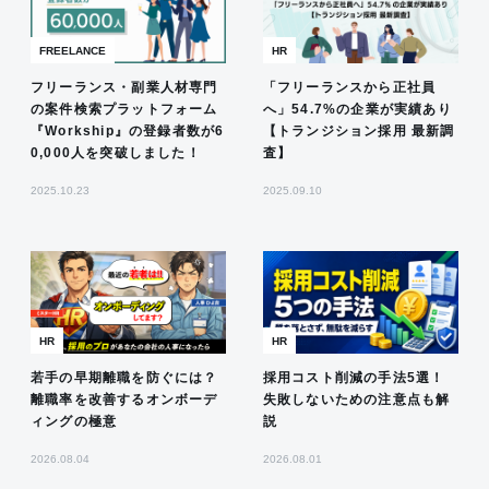
FREELANCE
HR
フリーランス・副業人材専門
「フリーランスから正社員
の案件検索プラットフォーム
へ」54.7%の企業が実績あり
『Workship』の登録者数が6
【トランジション採用 最新調
0,000人を突破しました！
査】
2025.10.23
2025.09.10
HR
HR
若手の早期離職を防ぐには？
採用コスト削減の手法5選！
離職率を改善するオンボーデ
失敗しないための注意点も解
ィングの極意
説
2026.08.04
2026.08.01