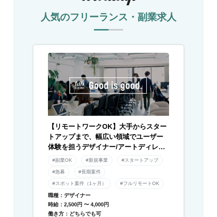
人気のフリーランス・副業求人
【リモートワークOK】大手からスター
トアップまで、幅広い領域でユーザー
体験を担うデザイナー/アートディレク
ター募集！
#副業OK
#新規事業
#スタートアップ
#急募
#長期案件
#スポット案件（1ヶ月）
#フルリモートOK
職種：デザイナー
時給：2,500円 〜 4,000円
働き方：どちらでも可