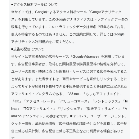
■アクセス解析ツールについて
当サイトでは、Googleによるアクセス解析ツール『Googleアナリティク
ス』を利用しています。このGoogleアナリティクスはトラフィックデータの
収集を行なっています。このトラフィックデータは匿名で収集されており、
個人を特定するものではありません。この規約に関して、詳しくは
Google
アナリティクス利用規約
をご覧ください。
■広告の配信について
当サイトは第三者配信の広告サービス『Google Adsense』を利用していま
す。広告配信事業者は、取得した閲覧履歴や購買履歴等の情報を分析して、
ユーザーの趣味・嗜好に応じた新商品・サービスに関する広告を表示するこ
とがあります。また当サイトは、商品やサービスを宣伝しリンクすることに
よってサイトが紹介料を獲得できる手段を提供することを目的に設定された
アフィリエイトプログラムである、『A8.net』『もしもアフィリエイト』
『afb』『アクセストレード』『バリューコマース』『レントラックス』『fe
lmat』『TGアフィリエイト』『リンクシェア』『楽天アフィリエイト』『A
mazon アソシエイト』の参加者です。IPアドレス、ユーザーエージェント、
クッキー情報、成果結果情報（広告成果毎の識別子）などを取得し、広告配
信に係る成果計測、広告配信に係る不正防止などに利用する場合がありま
す。