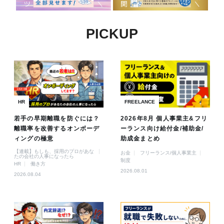
PICKUP
HR
FREELANCE
若手の早期離職を防ぐには？
2026年8月 個人事業主&フリ
離職率を改善するオンボーデ
ーランス向け給付金/補助金/
ィングの極意
助成金まとめ
【連載】もしも、採用のプロがあな
お金
フリーランス/個人事業主
たの会社の人事になったら
制度
HR
働き方
2026.08.01
2026.08.04