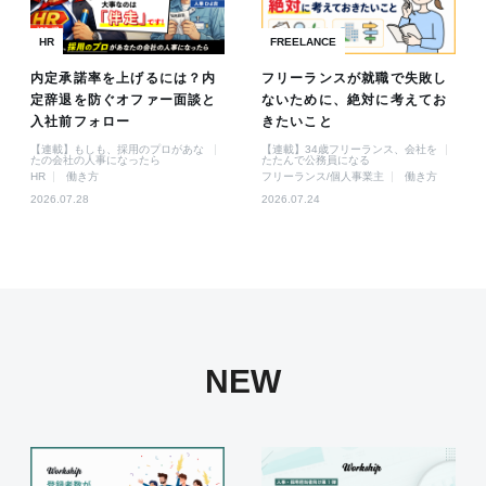
HR
FREELANCE
内定承諾率を上げるには？内
フリーランスが就職で失敗し
定辞退を防ぐオファー面談と
ないために、絶対に考えてお
入社前フォロー
きたいこと
【連載】もしも、採用のプロがあな
【連載】34歳フリーランス、会社を
たの会社の人事になったら
たたんで公務員になる
HR
働き方
フリーランス/個人事業主
働き方
2026.07.28
2026.07.24
NEW