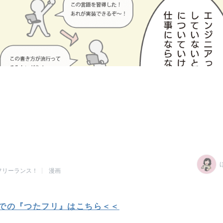
フリーランス！
漫画
での『つたフリ』はこちら＜＜