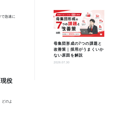
年で急速に
HR
母集団形成の7つの課題と
改善策｜採用がうまくいか
ない原因を解説
2026.07.30
【現役
、どのよ