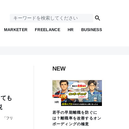
MARKETER
FREELANCE
HR
BUSINESS
NEW
しても
HR
説
若手の早期離職を防ぐに
 「フリ
は？離職率を改善するオン
ボーディングの極意