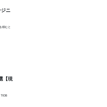
ンジニ
を積むと
選【現
IOB