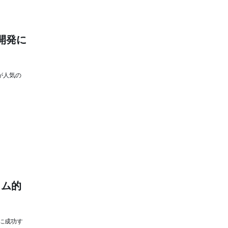
開発に
が人気の
ラム的
に成功す