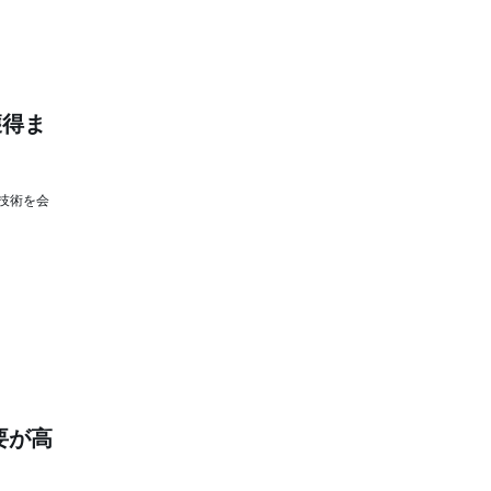
獲得ま
技術を会
要が高