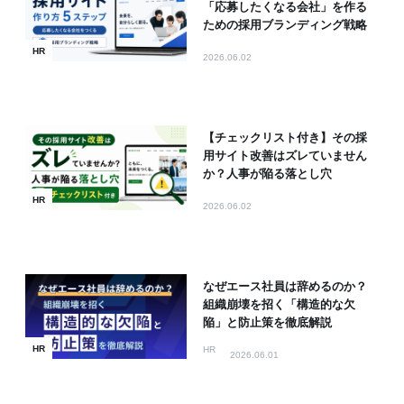
「応募したくなる会社」を作る
ための採用ブランディング戦略
HR
2026.06.02
【チェックリスト付き】その採
用サイト改善はズレていません
か？人事が陥る落とし穴
HR
2026.06.02
なぜエース社員は辞めるのか？
組織崩壊を招く「構造的な欠
陥」と防止策を徹底解説
HR
HR
2026.06.01