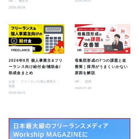
2026.08.01
HR
働き方
2026.08.04
FREELANCE
HR
2026年8月 個人事業主&フリ
母集団形成の7つの課題と改
ーランス向け給付金/補助金/
善策｜採用がうまくいかない
助成金まとめ
原因を解説
お金
フリーランス/個人事業主
HR
採用
制度
2026.07.30
2026.08.01