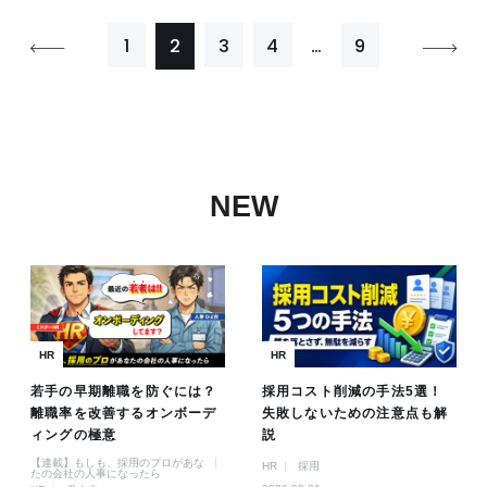
1
2
3
4
…
9
NEW
HR
HR
若手の早期離職を防ぐには？
採用コスト削減の手法5選！
離職率を改善するオンボーデ
失敗しないための注意点も解
ィングの極意
説
【連載】もしも、採用のプロがあな
HR
採用
たの会社の人事になったら