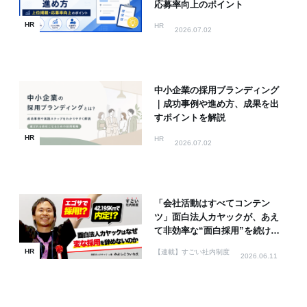
応募率向上のポイント
HR
HR
2026.07.02
中小企業の採用ブランディング
｜成功事例や進め方、成果を出
すポイントを解説
HR
HR
2026.07.02
「会社活動はすべてコンテン
ツ」面白法人カヤックが、あえ
て非効率な“面白採用”を続ける
理由
HR
【連載】すごい社内制度
2026.06.11