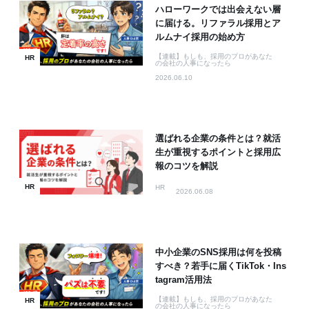
ハローワークでは出会えない層
に届ける。リファラル採用とア
ルムナイ採用の始め方
【連載】もしも、採用のプロがあなた
HR
の会社の人事になったら
2026.06.10
選ばれる企業の条件とは？就活
生が重視するポイントと採用広
報のコツを解説
HR
HR
2026.06.08
中小企業のSNS採用は何を投稿
すべき？若手に届くTikTok・Ins
tagram活用法
【連載】もしも、採用のプロがあなた
HR
の会社の人事になったら