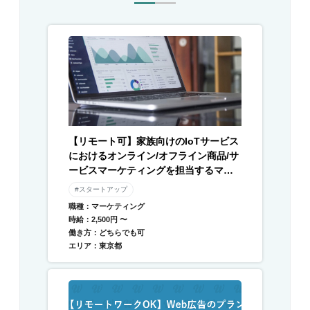
【リモート可】家族向けのIoTサービス
におけるオンライン/オフライン商品/サ
ービスマーケティングを担当するマー
ケターを募集
#スタートアップ
職種：マーケティング
時給：2,500円 〜
働き方：どちらでも可
エリア：東京都