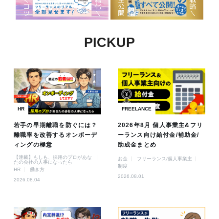
PICKUP
HR
FREELANCE
若手の早期離職を防ぐには？
2026年8月 個人事業主&フリ
離職率を改善するオンボーデ
ーランス向け給付金/補助金/
ィングの極意
助成金まとめ
【連載】もしも、採用のプロがあな
お金
フリーランス/個人事業主
たの会社の人事になったら
制度
HR
働き方
2026.08.01
2026.08.04