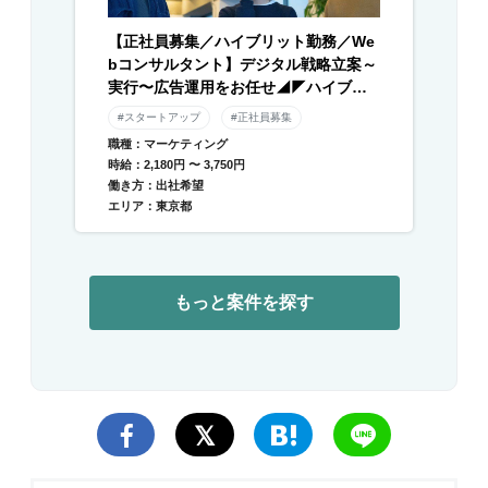
【正社員募集／ハイブリット勤務／We
bコンサルタント】デジタル戦略立案～
実行〜広告運用をお任せ◢◤ハイブリ
ッド勤務×残業月平均10時間以下◢◤伴
#スタートアップ
#正社員募集
走型のデジタル支援と自社メディアを
職種：マーケティング
運営／急成長中DXベンチャー
時給：2,180円 〜 3,750円
働き方：出社希望
エリア：東京都
もっと案件を探す