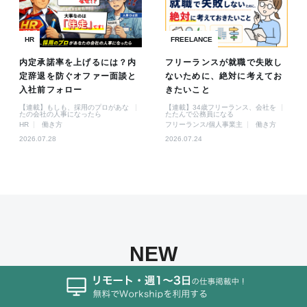
HR
FREELANCE
内定承諾率を上げるには？内
フリーランスが就職で失敗し
定辞退を防ぐオファー面談と
ないために、絶対に考えてお
入社前フォロー
きたいこと
【連載】もしも、採用のプロがあな
【連載】34歳フリーランス、会社を
たの会社の人事になったら
たたんで公務員になる
HR
働き方
フリーランス/個人事業主
働き方
2026.07.28
2026.07.24
NEW