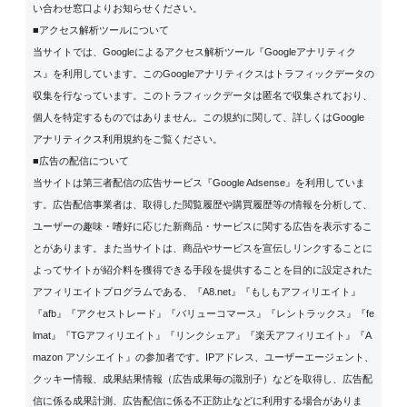
い合わせ窓口よりお知らせください。
■アクセス解析ツールについて
当サイトでは、Googleによるアクセス解析ツール『Googleアナリティク
ス』を利用しています。このGoogleアナリティクスはトラフィックデータの
収集を行なっています。このトラフィックデータは匿名で収集されており、
個人を特定するものではありません。この規約に関して、詳しくは
Google
アナリティクス利用規約
をご覧ください。
■広告の配信について
当サイトは第三者配信の広告サービス『Google Adsense』を利用していま
す。広告配信事業者は、取得した閲覧履歴や購買履歴等の情報を分析して、
ユーザーの趣味・嗜好に応じた新商品・サービスに関する広告を表示するこ
とがあります。また当サイトは、商品やサービスを宣伝しリンクすることに
よってサイトが紹介料を獲得できる手段を提供することを目的に設定された
アフィリエイトプログラムである、『A8.net』『もしもアフィリエイト』
『afb』『アクセストレード』『バリューコマース』『レントラックス』『fe
lmat』『TGアフィリエイト』『リンクシェア』『楽天アフィリエイト』『A
mazon アソシエイト』の参加者です。IPアドレス、ユーザーエージェント、
クッキー情報、成果結果情報（広告成果毎の識別子）などを取得し、広告配
信に係る成果計測、広告配信に係る不正防止などに利用する場合がありま