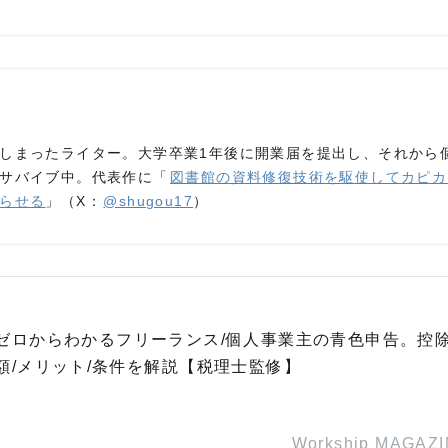
しまったライター。大学卒業1年後に開業届を提出し、それから
サバイブ中。代表作に「
図書館の資料修復技術を駆使してカピカ
らせる
」（X：
@shugou17
）
ゼロからわかるフリーランス/個人事業主の青色申告。控
額/メリット/条件を解説【税理士監修】
Workship MAGAZ