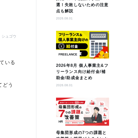
選！失敗しないための注意
点も解説
2026.08.01
シュゴウ
FREELANCE
ている
2026年8月 個人事業主&フ
リーランス向け給付金/補
助金/助成金まとめ
てどう
2026.08.01
HR
母集団形成の7つの課題と