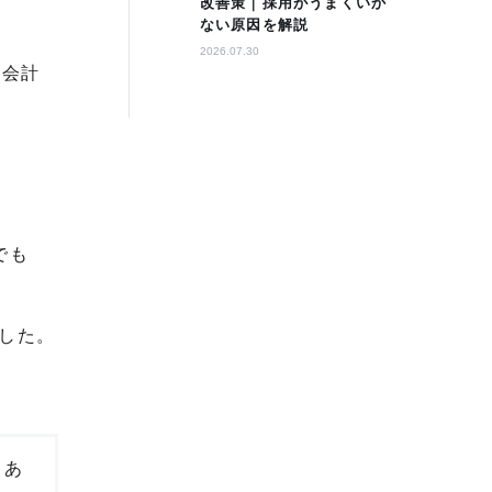
改善策｜採用がうまくいか
ない原因を解説
2026.07.30
「会計
でも
した。
。あ