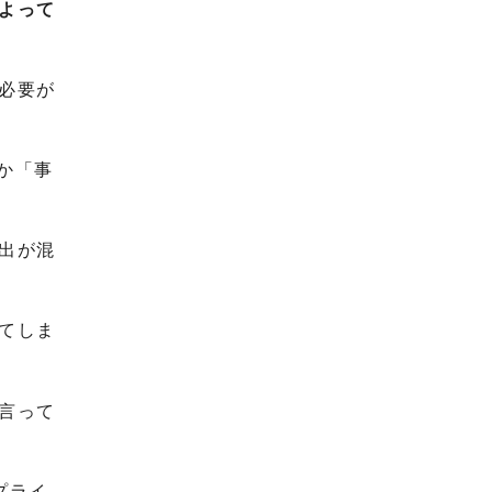
よって
必要が
か「事
出が混
てしま
言って
プライ