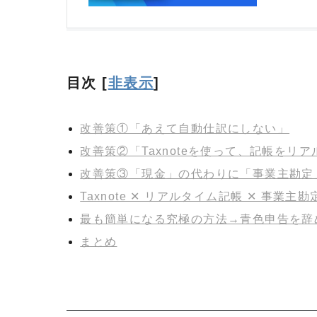
目次
[
非表示
]
改善策①「あえて自動仕訳にしない」
改善策②「Taxnoteを使って、記帳をリ
改善策③「現金」の代わりに「事業主勘定
Taxnote ✕ リアルタイム記帳 ✕ 事業
最も簡単になる究極の方法→青色申告を辞
まとめ