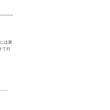
には資
けて行
……