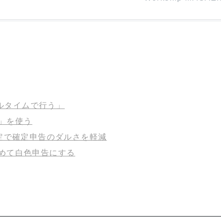
アルタイムで行う」
」を使う
主勘定で確定申告のダルさを軽減
めて白色申告にする