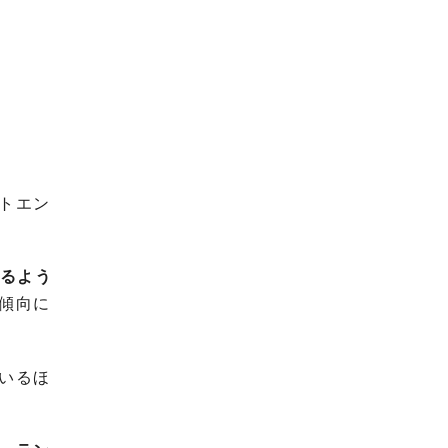
トエン
きるよう
傾向に
いるほ