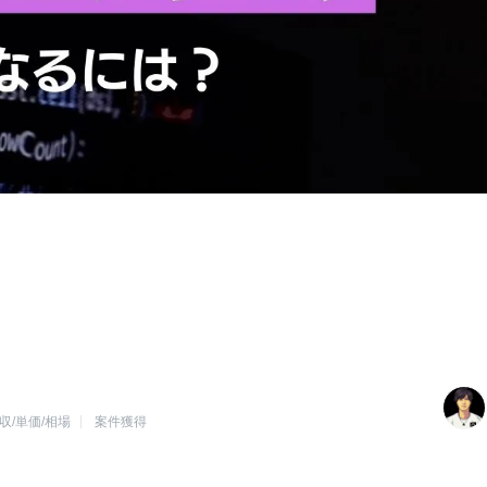
収/単価/相場
案件獲得