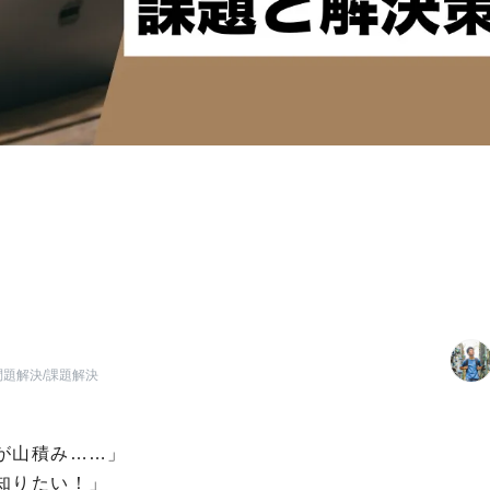
問題解決/課題解決
が山積み……」
知りたい！」