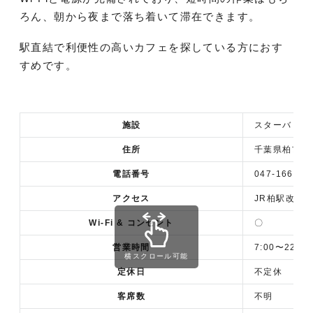
ろん、朝から夜まで落ち着いて滞在できます。
駅直結で利便性の高いカフェを探している方におす
すめです。
施設
スターバックス
住所
千葉県柏市柏1
電話番号
047-166-78
アクセス
JR柏駅改札
Wi-Fi & コンセント
〇
営業時間
7:00〜22:00
横スクロール可能
定休日
不定休
客席数
不明