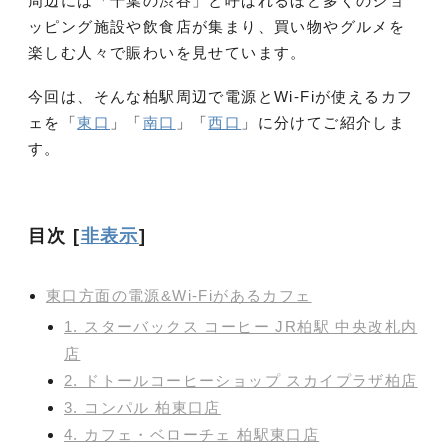
周辺には「千葉の渋谷」と呼ばれるほど多くのショ
ッピング施設や飲食店が集まり、買い物やグルメを
楽しむ人々で賑わいを見せています。
今回は、そんな柏駅周辺で電源とWi-Fiが使えるカフ
ェを「
東口
」「
南口
」「
西口
」に分けてご紹介しま
す。
目次
[
非表示
]
東口方面の電源&Wi-Fiがあるカフェ
1. スターバックス コーヒー JR柏駅 中央改札内
店
2. ドトールコーヒーショップ スカイプラザ柏店
3. コンパル 柏東口店
4. カフェ・ベローチェ 柏駅東口店