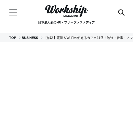
日本最大級のHR・フリーランスメディア
TOP
BUSINESS
【柏駅】電源＆Wi-Fiの使えるカフェ11選！勉強・仕事・ノ