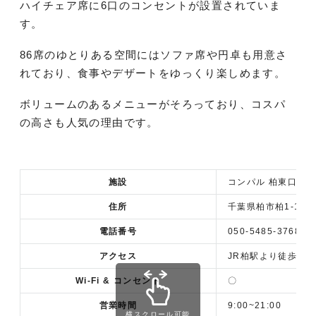
ハイチェア席に6口のコンセントが設置されていま
す。
86席のゆとりある空間にはソファ席や円卓も用意さ
れており、食事やデザートをゆっくり楽しめます。
ボリュームのあるメニューがそろっており、コスパ
の高さも人気の理由です。
施設
コンパル 柏東口店
住所
千葉県柏市柏1-1-1
電話番号
050-5485-3768
アクセス
JR柏駅より徒歩1分
Wi-Fi & コンセント
〇
営業時間
9:00~21:00
横スクロール可能