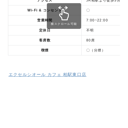
アクセス
JR柏駅より徒歩3分
Wi-Fi & コンセント
〇
営業時間
7:00~22:00
横スクロール可能
定休日
不明
客席数
80席
喫煙
〇（分煙）
エクセルシオール カフェ 柏駅東口店