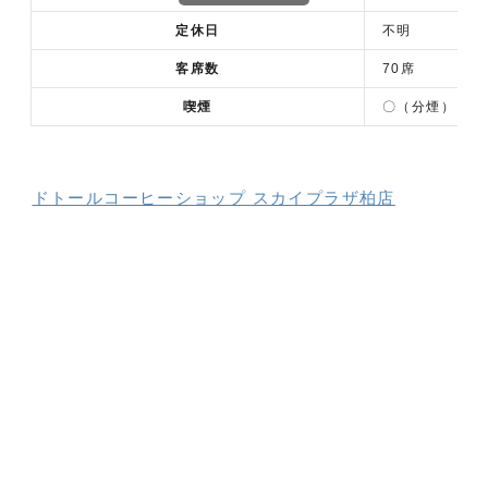
定休日
不明
客席数
70席
喫煙
〇（分煙）
ドトールコーヒーショップ スカイプラザ柏店