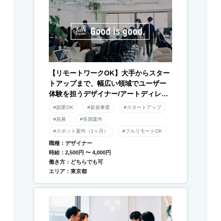
【リモートワークOK】大手からスター
トアップまで、幅広い領域でユーザー
体験を担うデザイナー/アートディレク
ター募集！
#副業OK
#新規事業
#スタートアップ
#急募
#長期案件
#スポット案件（1ヶ月）
#フルリモートOK
職種：デザイナー
時給：2,500円 〜 4,000円
働き方：どちらでも可
エリア：東京都