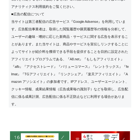
アナリティクス利用規約
をご覧ください。
■広告の配信について
当サイトは第三者配信の広告サービス『Google Adsense』を利用していま
す。広告配信事業者は、取得した閲覧履歴や購買履歴等の情報を分析して、
ユーザーの趣味・嗜好に応じた新商品・サービスに関する広告を表示するこ
とがあります。また当サイトは、商品やサービスを宣伝しリンクすることに
よってサイトが紹介料を獲得できる手段を提供することを目的に設定された
アフィリエイトプログラムである、『A8.net』『もしもアフィリエイト』
『afb』『アクセストレード』『バリューコマース』『レントラックス』『fe
lmat』『TGアフィリエイト』『リンクシェア』『楽天アフィリエイト』『A
mazon アソシエイト』の参加者です。IPアドレス、ユーザーエージェント、
クッキー情報、成果結果情報（広告成果毎の識別子）などを取得し、広告配
信に係る成果計測、広告配信に係る不正防止などに利用する場合がありま
す。