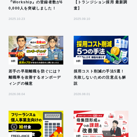
『Workship』の登録者数が6
【トランジション採用 最新調
0,000人を突破しました！
査】
2025.10.23
2025.09.10
HR
HR
若手の早期離職を防ぐには？
採用コスト削減の手法5選！
離職率を改善するオンボーデ
失敗しないための注意点も解
ィングの極意
説
2026.08.04
2026.08.01
FREELANCE
HR