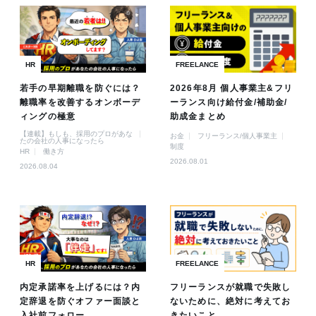
HR
FREELANCE
若手の早期離職を防ぐには？
2026年8月 個人事業主&フリ
離職率を改善するオンボーデ
ーランス向け給付金/補助金/
ィングの極意
助成金まとめ
【連載】もしも、採用のプロがあな
お金
フリーランス/個人事業主
たの会社の人事になったら
制度
HR
働き方
2026.08.01
2026.08.04
HR
FREELANCE
内定承諾率を上げるには？内
フリーランスが就職で失敗し
定辞退を防ぐオファー面談と
ないために、絶対に考えてお
入社前フォロー
きたいこと