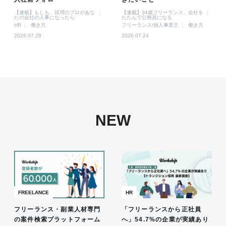
【連載】もしも、採用のプロがあな
【連載】34歳フリーランス、会社を
たの会社の人事になったら
たたんで公務員になる
HR
働き方
フリーランス/個人事業主
働き方
2026.07.28
2026.07.24
NEW
FREELANCE
HR
フリーランス・副業人材専門
「フリーランスから正社員
の案件検索プラットフォーム
へ」54.7%の企業が実績あり