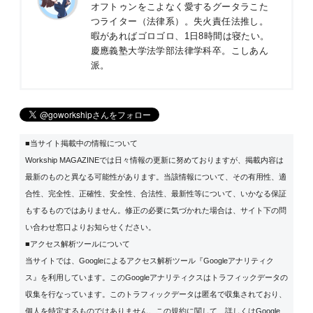
オフトゥンをこよなく愛するグータラこた
つライター（法律系）。失火責任法推し。
暇があればゴロゴロ、1日8時間は寝たい。
慶應義塾大学法学部法律学科卒。こしあん
派。
■当サイト掲載中の情報について
Workship MAGAZINEでは日々情報の更新に努めておりますが、掲載内容は
最新のものと異なる可能性があります。当該情報について、その有用性、適
合性、完全性、正確性、安全性、合法性、最新性等について、いかなる保証
もするものではありません。修正の必要に気づかれた場合は、サイト下の問
い合わせ窓口よりお知らせください。
■アクセス解析ツールについて
当サイトでは、Googleによるアクセス解析ツール『Googleアナリティク
ス』を利用しています。このGoogleアナリティクスはトラフィックデータの
収集を行なっています。このトラフィックデータは匿名で収集されており、
個人を特定するものではありません。この規約に関して、詳しくは
Google