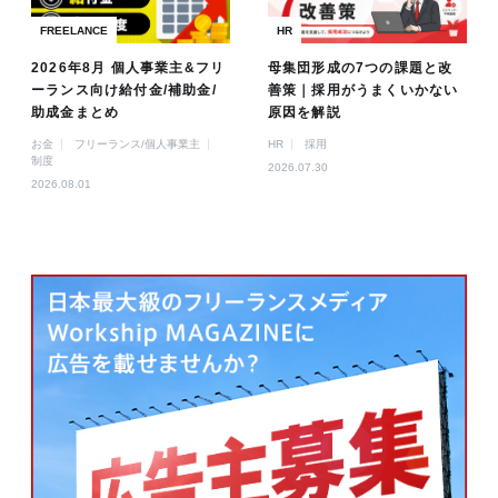
FREELANCE
HR
2026年8月 個人事業主&フリ
母集団形成の7つの課題と改
ーランス向け給付金/補助金/
善策｜採用がうまくいかない
助成金まとめ
原因を解説
お金
フリーランス/個人事業主
HR
採用
制度
2026.07.30
2026.08.01