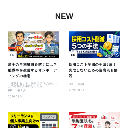
NEW
HR
HR
若手の早期離職を防ぐには？
採用コスト削減の手法5選！
離職率を改善するオンボーデ
失敗しないための注意点も解
ィングの極意
説
【連載】もしも、採用のプロがあな
HR
採用
たの会社の人事になったら
2026.08.01
HR
働き方
2026.08.04