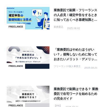
業務委託で副業・フリーランス
の人必見！確定申告をするとき
に知っておくべき基礎知識と注
意点
FREELANCE
業務委託
2025.09.02
「業務委託はやめたほうがい
い？」後悔しないために知って
おきたいメリット・デメリット
と判断基準
FREELANCE
フリーランス/個人事業主
2025.08.21
業務委託で副業はできる？ 業務
委託で在宅ワークを始めるため
の完全ガイド
FREELANCE
【PR】