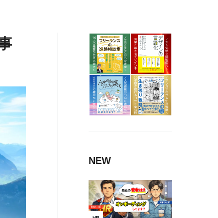
事
NEW
HR