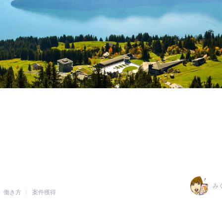
み
働き方
案件獲得