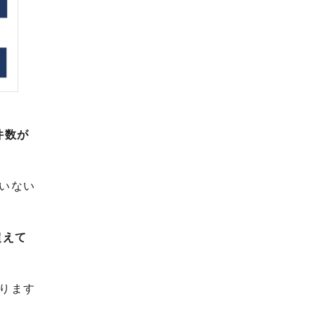
件数が
いない
超えて
ります