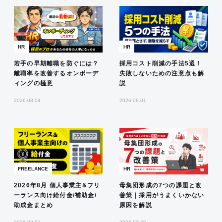
HR
HR
若手の早期離職を防ぐには？
採用コスト削減の手法5選！
離職率を改善するオンボーデ
失敗しないための注意点も解
ィングの極意
説
2026.08.04
2026.08.01
FREELANCE
HR
2026年8月 個人事業主&フリ
母集団形成の7つの課題と改
ーランス向け給付金/補助金/
善策｜採用がうまくいかない
助成金まとめ
原因を解説