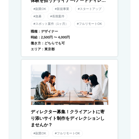
体験を担うデザイナー/アートディレク
ター募集！
#副業OK
#新規事業
#スタートアップ
#急募
#長期案件
#スポット案件（1ヶ月）
#フルリモートOK
職種：デザイナー
時給：2,500円 〜 4,000円
働き方：どちらでも可
エリア：東京都
ディレクター募集！クライアントに寄
り添いサイト制作をディレクションし
ませんか？
#副業OK
#フルリモートOK