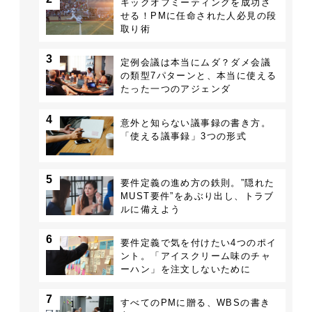
キックオフミーティングを成功さ
せる！PMに任命された人必見の段
取り術
3
定例会議は本当にムダ？ダメ会議
の類型7パターンと、本当に使える
たった一つのアジェンダ
4
意外と知らない議事録の書き方。
「使える議事録」3つの形式
5
要件定義の進め方の鉄則。”隠れた
MUST要件”をあぶり出し、トラブ
ルに備えよう
6
要件定義で気を付けたい4つのポイ
ント。「アイスクリーム味のチャ
ーハン」を注文しないために
7
すべてのPMに贈る、WBSの書き