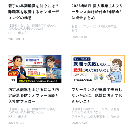
若手の早期離職を防ぐには？
2026年8月 個人事業主&フリ
離職率を改善するオンボーデ
ーランス向け給付金/補助金/
ィングの極意
助成金まとめ
【連載】もしも、採用のプロがあな
お金
フリーランス/個人事業主
たの会社の人事になったら
制度
HR
働き方
2026.08.01
2026.08.04
HR
FREELANCE
内定承諾率を上げるには？内
フリーランスが就職で失敗し
定辞退を防ぐオファー面談と
ないために、絶対に考えてお
入社前フォロー
きたいこと
【連載】もしも、採用のプロがあな
【連載】34歳フリーランス、会社を
たの会社の人事になったら
たたんで公務員になる
HR
働き方
フリーランス/個人事業主
働き方
2026.07.28
2026.07.24