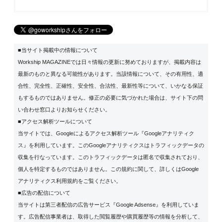
■当サイト掲載中の情報について
Workship MAGAZINEでは日々情報の更新に努めておりますが、掲載内容は
最新のものと異なる可能性があります。当該情報について、その有用性、適
合性、完全性、正確性、安全性、合法性、最新性等について、いかなる保証
もするものではありません。修正の必要に気づかれた場合は、サイト下の問
い合わせ窓口よりお知らせください。
■アクセス解析ツールについて
当サイトでは、Googleによるアクセス解析ツール『Googleアナリティク
ス』を利用しています。このGoogleアナリティクスはトラフィックデータの
収集を行なっています。このトラフィックデータは匿名で収集されており、
個人を特定するものではありません。この規約に関して、詳しくは
Google
アナリティクス利用規約
をご覧ください。
■広告の配信について
当サイトは第三者配信の広告サービス『Google Adsense』を利用していま
す。広告配信事業者は、取得した閲覧履歴や購買履歴等の情報を分析して、