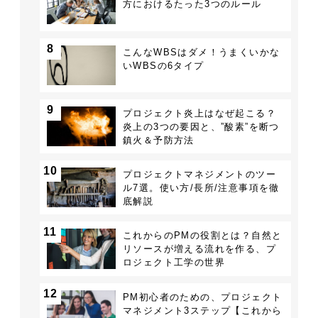
方におけるたった3つのルール
8
こんなWBSはダメ！うまくいかな
いWBSの6タイプ
9
プロジェクト炎上はなぜ起こる？
炎上の3つの要因と、”酸素”を断つ
鎮火＆予防方法
10
プロジェクトマネジメントのツー
ル7選。使い方/長所/注意事項を徹
底解説
11
これからのPMの役割とは？自然と
リソースが増える流れを作る、プ
ロジェクト工学の世界
12
PM初心者のための、プロジェクト
マネジメント3ステップ【これから