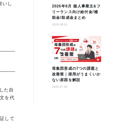
願いし
2026年8月 個人事業主&フ
リーランス向け給付金/補
助金/助成金まとめ
2026.08.01
HR
母集団形成の7つの課題と
改善策｜採用がうまくいか
ない原因を解説
2026.07.30
用した自
文を代
証して