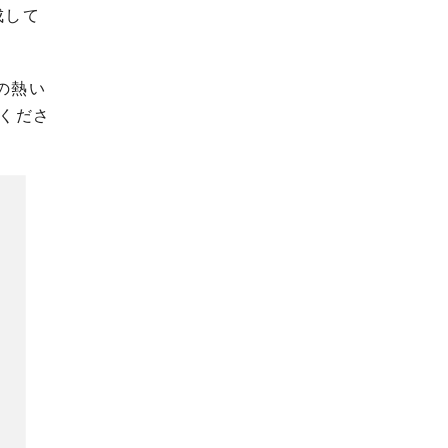
成して
の熱い
くださ