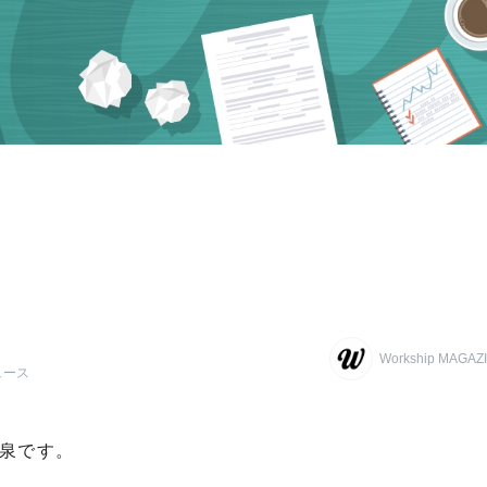
Workship MAG
ュース
部の泉です。