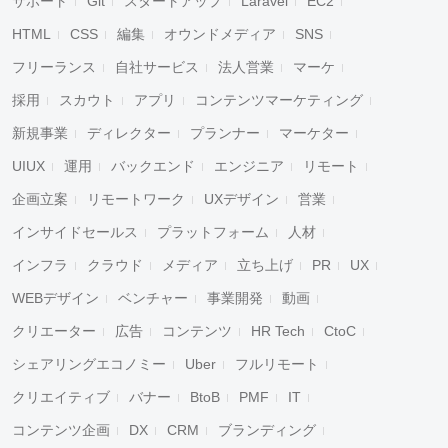
サポート
Git
スタートアップ
Laravel
EC2
HTML
CSS
編集
オウンドメディア
SNS
フリーランス
自社サービス
法人営業
マーケ
採用
スカウト
アプリ
コンテンツマーケティング
新規事業
ディレクター
プランナー
マーケター
UIUX
運用
バックエンド
エンジニア
リモート
企画立案
リモートワーク
UXデザイン
営業
インサイドセールス
プラットフォーム
人材
インフラ
クラウド
メディア
立ち上げ
PR
UX
WEBデザイン
ベンチャー
事業開発
動画
クリエーター
広告
コンテンツ
HR Tech
CtoC
シェアリングエコノミー
Uber
フルリモート
クリエイティブ
バナー
BtoB
PMF
IT
コンテンツ企画
DX
CRM
ブランディング