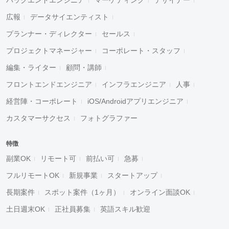
広報
データサイエンティスト
プランナー・ディレクター
セールス
プロジェクトマネージャー
コーポレート・スタッフ
編集・ライター
顧問・講師
フロントエンドエンジニア
インフラエンジニア
人事
経営陣・コーポレート
iOS/Androidアプリエンジニア
カスタマーサクセス
フォトグラファー
特徴
副業OK
リモート可
前払い可
急募
フルリモートOK
新規事業
スタートアップ
長期案件
スポット案件（1ヶ月）
オンライン面談OK
土日週末OK
正社員募集
英語スキル歓迎