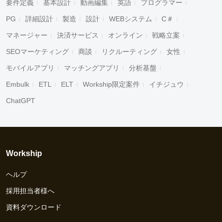
要件定義
基本設計
動画編集
英語
プログラマー
PG
詳細設計
製造
設計
WEBシステム
C＃
マネージャー
決済サービス
オンライン
戦略立案
SEOマーケティング
商談
リクルーティング
女性
モバイルアプリ
マッチングアプリ
分析基盤
Embulk
ETL
ELT
Workship限定案件
イチジュウ
ChatGPT
Workship
ヘルプ
採用担当者様へ
資料ダウンロード