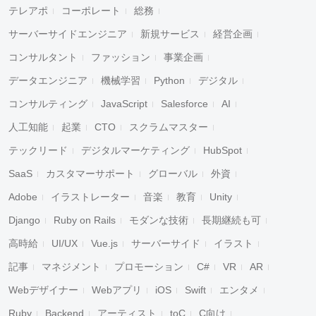
テレアポ
コーポレート
総務
サーバーサイドエンジニア
新規サービス
経営企画
コンサルタント
ファッション
事業企画
データエンジニア
機械学習
Python
デジタル
コンサルティング
JavaScript
Salesforce
AI
人工知能
起業
CTO
スクラムマスター
テックリード
デジタルマーケティング
HubSpot
SaaS
カスタマーサポート
グローバル
外資
Adobe
イラストレーター
音楽
教育
Unity
Django
Ruby on Rails
モダンな技術
長期継続も可
高時給
UI/UX
Vue.js
サーバーサイド
イラスト
記事
マネジメント
プロモーション
C#
VR
AR
Webデザイナー
Webアプリ
iOS
Swift
エンタメ
Ruby
Backend
アーティスト
toC
C向け