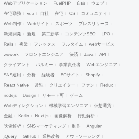
Webアプリケーション
FuelPHP
自由
ウェブ
在宅勤務
vue
自社
在宅
CS
コミュニティ
Web制作
Webサイト
スポーツ
プレスリリース
新規開発
新規
第二新卒
コンテンツSEO
LPO
Rails
複業
フレックス
フルタイム
webサービス
wework
フロントエンジニア
決済
Java
API
クライアント
パルミー
事業責任者
Webエンジニア
SNS運用
分析
経験者
ECサイト
Shopify
React Native
常駐
クリエイター
ファン
Redux
nodejs
Design
リモート可
ゲーム
Webディレクション
機械学習エンジニア
仮想通貨
金融
Kotlin
Nuxt.js
画像解析
行動解析
映像解析
SNSマーケティング
制作
Angular
jQuery
GitHub
業務改善
アウトソーシング