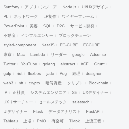
Symfony
アプリエンジニア
Node.js
UI/UXデザイン
PL
ネットワーク
LP制作
ワイヤーフレーム
PowerPoint
美容
SQL
D2C
サービス開発
不動産
インフルエンサー
ブロックチェーン
styled-component
NestJS
EC-CUBE
ECCUBE
東京
Mac
Lambda
リーダー
google
Adsense
Twitter
YouTube
golang
abstract
ACF
Grunt
gulp
riot
flexbox
jade
Pug
経理
designer
web3
nft
crypto
暗号資産
クリプト
Blockchain
IP
正社員
システムエンジニア
SE
UXデザイナー
UXリサーチャー
セールステック
salestech
UIデザイナー
Flask
データアナリスト
FastAPI
Tableau
上場
PMO
有楽町
Tiktok
上流工程