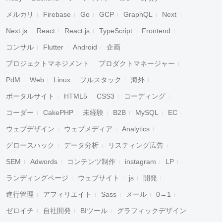
メルカリ
Firebase
Go
GCP
GraphQL
Next
Next.js
React
React.js
TypeScript
Frontend
コンサル
Flutter
Android
企画
プロジェクトマネジメント
プロダクトマネージャー
PdM
Web
Linux
フルスタック
海外
ポータルサイト
HTML5
CSS3
コーディング
コーダー
CakePHP
未経験
B2B
MySQL
EC
ウェブデザイン
ウェブメディア
Analytics
グロースハック
データ分析
リスティング広告
SEM
Adwords
コンテンツ制作
instagram
LP
ランディングページ
ウェブサイト
js
開発
進行管理
アフィリエイト
Sass
メール
0→1
ゼロイチ
自社開発
BIツール
グラフィックデザイン