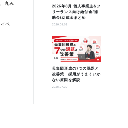
、丸み
2026年8月 個人事業主&フ
リーランス向け給付金/補
助金/助成金まとめ
のイベ
2026.08.01
HR
母集団形成の7つの課題と
改善策｜採用がうまくいか
ない原因を解説
2026.07.30