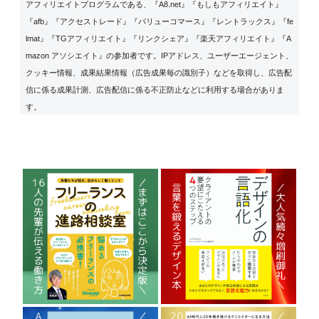
アフィリエイトプログラムである、『A8.net』『もしもアフィリエイト』
『afb』『アクセストレード』『バリューコマース』『レントラックス』『fe
lmat』『TGアフィリエイト』『リンクシェア』『楽天アフィリエイト』『A
mazon アソシエイト』の参加者です。IPアドレス、ユーザーエージェント、
クッキー情報、成果結果情報（広告成果毎の識別子）などを取得し、広告配
信に係る成果計測、広告配信に係る不正防止などに利用する場合がありま
す。