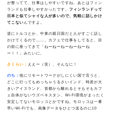
が整ってて、仕事はしやすいですね。あとはフィン
ランドも仕事しやすかったです。
フィンランドって
日本と似てシャイな人が多いので、気軽に話しかけ
てこない
んですよ。
逆にトルコとか、中東の親日国だと人がすごく話し
かけてくるので……。カフェで仕事をしてると、目
の前に座ってきて「ねーねーねーねーねーね
ー！！」みたいに。
さくらい：
ええー（笑）、そんなに！
のち：
他にリモートワークがしにくい国で言うと、
どこに行ってもめっちゃうるさいインド、時差が大
きいアイスランド、首都から離れるとそもそもカフ
ェ自体がないウズベキスタン、Wi-Fi環境がまったく
安定してないモロッコとかですね。モロッコは一番
早いWi-Fiでも、画像データをひとつ送るのに10