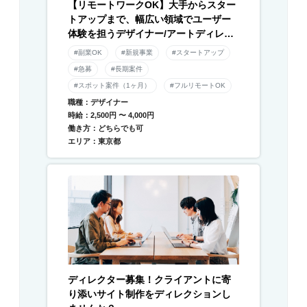
【リモートワークOK】大手からスター
トアップまで、幅広い領域でユーザー
体験を担うデザイナー/アートディレク
ター募集！
#副業OK
#新規事業
#スタートアップ
#急募
#長期案件
#スポット案件（1ヶ月）
#フルリモートOK
職種：デザイナー
時給：2,500円 〜 4,000円
働き方：どちらでも可
エリア：東京都
ディレクター募集！クライアントに寄
り添いサイト制作をディレクションし