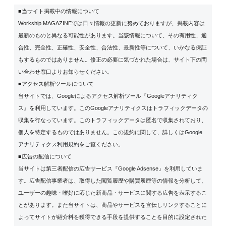
■当サイト掲載中の情報について
Workship MAGAZINEでは日々情報の更新に努めておりますが、掲載内容は
最新のものと異なる可能性があります。当該情報について、その有用性、適
合性、完全性、正確性、安全性、合法性、最新性等について、いかなる保証
もするものではありません。修正の必要に気づかれた場合は、サイト下の問
い合わせ窓口よりお知らせください。
■アクセス解析ツールについて
当サイトでは、Googleによるアクセス解析ツール『Googleアナリティク
ス』を利用しています。このGoogleアナリティクスはトラフィックデータの
収集を行なっています。このトラフィックデータは匿名で収集されており、
個人を特定するものではありません。この規約に関して、詳しくは
Google
アナリティクス利用規約
をご覧ください。
■広告の配信について
当サイトは第三者配信の広告サービス『Google Adsense』を利用していま
す。広告配信事業者は、取得した閲覧履歴や購買履歴等の情報を分析して、
ユーザーの趣味・嗜好に応じた新商品・サービスに関する広告を表示するこ
とがあります。また当サイトは、商品やサービスを宣伝しリンクすることに
よってサイトが紹介料を獲得できる手段を提供することを目的に設定された