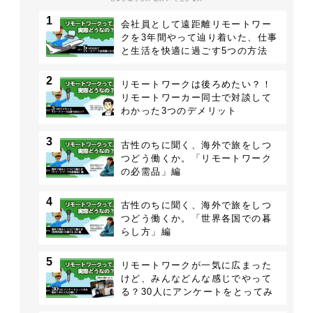
1
会社員として遠距離リモートワー
クを3年間やって辿り着いた、仕事
と生活を快適に過ごす5つの方法
2
リモートワークは後ろめたい？！
リモートワーカー同士で対談して
わかった3つのデメリット
3
古性のちに聞く、海外で旅をしつ
つどう働くか。「リモートワーク
の必需品」編
4
古性のちに聞く、海外で旅をしつ
つどう働くか。「世界各国での暮
らし方」編
5
リモートワークが一気に広まった
けど、みんなどんな感じでやって
る？30人にアンケートをとってみ
た