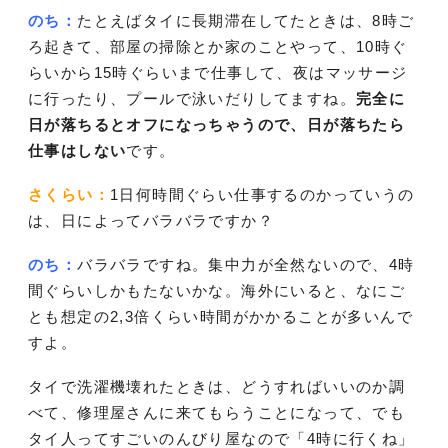
のち：
たとえばタイに長期滞在してたときは、8時ご
ろ起きて、部屋の掃除とか家のことやって、10時ぐ
らいから15時ぐらいまで仕事して、夜はマッサージ
に行ったり、プールで泳いだりしてますね。
完全に
日が落ちるとオフになっちゃうので、日が落ちたら
仕事はしない
です。
さくらい：
1日何時間ぐらい仕事するのかっていうの
は、日によってバラバラですか？
のち：
バラバラですね。集中力が全然ないので、4時
間ぐらいしかもたないかな。海外にいると、なにご
とも想定の2,3倍くらい時間がかかることが多いんで
すよ。
タイで洗濯機壊れたときは、どうすればいいのか調
べて、修理屋さんに来てもらうことになって、でも
タイ人ってすごいのんびり屋なので「4時に行くね」