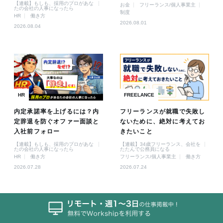
【連載】もしも、採用のプロがあな
お金
フリーランス/個人事業主
たの会社の人事になったら
制度
HR
働き方
2026.08.01
2026.08.04
HR
FREELANCE
内定承諾率を上げるには？内
フリーランスが就職で失敗し
定辞退を防ぐオファー面談と
ないために、絶対に考えてお
入社前フォロー
きたいこと
【連載】もしも、採用のプロがあな
【連載】34歳フリーランス、会社を
たの会社の人事になったら
たたんで公務員になる
HR
働き方
フリーランス/個人事業主
働き方
2026.07.28
2026.07.24