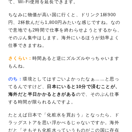
て、Wi-Fi使用を延長できます。
ちなみに物価が高い国に行くと、ドリンク1杯900
円、2杯飲んだら1,800円みたいな感じですね。なの
で意地でも2時間で仕事を終わらせようとするから、
そのぶん集中はします。海外にいるほうが効率よく
仕事できますね。
さくらい：
時間あると逆にズルズルやっちゃいます
もんね。
のち：
環境としてはすごいよかったなぁ……と思っ
てるんですけど、
日本にいると10分で済むことが、
海外だと半日かかるときがある
ので、そのぶん仕事
する時間が限られるんですよ。
たとえば日本で「化粧水を買おう」となったら、ド
ラッグストアを思い浮かべるじゃないですか。海外
だと「そもそも化粧水っていうものがこの国に存在