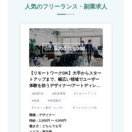
人気のフリーランス・副業求人
【リモートワークOK】大手からスター
トアップまで、幅広い領域でユーザー
体験を担うデザイナー/アートディレク
ター募集！
#副業OK
#新規事業
#スタートアップ
#急募
#長期案件
#スポット案件（1ヶ月）
#フルリモートOK
職種：デザイナー
時給：2,500円 〜 4,000円
働き方：どちらでも可
エリア：東京都