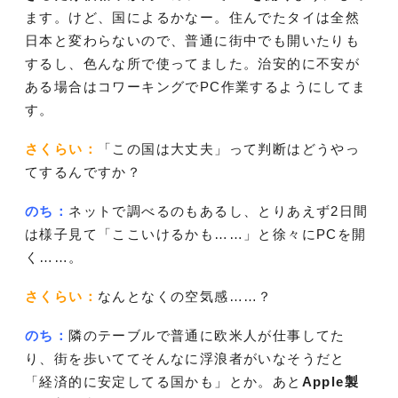
ます。けど、国によるかなー。住んでたタイは全然
日本と変わらないので、普通に街中でも開いたりも
するし、色んな所で使ってました。治安的に不安が
ある場合はコワーキングでPC作業するようにしてま
す。
さくらい：
「この国は大丈夫」って判断はどうやっ
てするんですか？
のち：
ネットで調べるのもあるし、とりあえず2日間
は様子見て「ここいけるかも……」と徐々にPCを開
く……。
さくらい：
なんとなくの空気感……？
のち：
隣のテーブルで普通に欧米人が仕事してた
り、街を歩いててそんなに浮浪者がいなそうだと
「経済的に安定してる国かも」とか。あと
Apple製