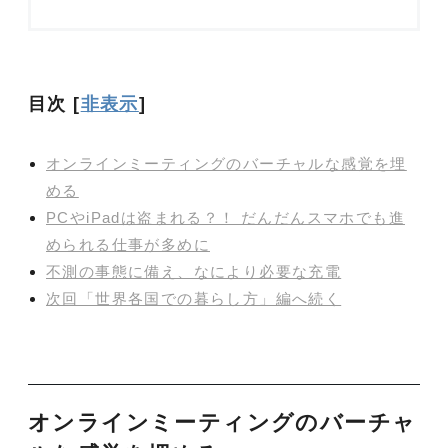
目次
[
非表示
]
オンラインミーティングのバーチャルな感覚を埋
める
PCやiPadは盗まれる？！ だんだんスマホでも進
められる仕事が多めに
不測の事態に備え、なにより必要な充電
次回「世界各国での暮らし方」編へ続く
オンラインミーティングのバーチャ