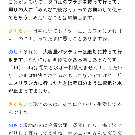
ことがあるので、
タコ足のプラグを持って行って、
周りの人に「みんなで使おう」ってお願いして使っ
てもらう
、みたいなことは結構します。
さくらい：
日本にいても「タコ足、カフェにあれば
いいのに！」ってたまに思うことありますね。
のち：
それと、
大容量バッテリーは絶対に持って行
きます。
なかには計画停電がある国もあるんです。
「1時～5時は電気と水は一切使えません！」みたい
な。いまは解決されてるかもしれないですけど、前
に
スリランカに行ったときは毎日のように電気と水
が止まってました。
さくらい：
現地の人は、それに合わせて生活してる
んですか。
のち：
現地の人は停電の間、昼寝したり、海で泳い
だりして暮らしてますね。カフェでもみんなダラダ