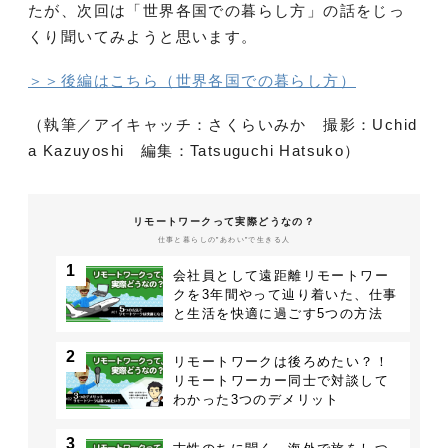
たが、次回は「世界各国での暮らし方」の話をじっ
くり聞いてみようと思います。
＞＞後編はこちら（世界各国での暮らし方）
（執筆／アイキャッチ：さくらいみか 撮影：Uchid
a Kazuyoshi 編集：Tatsuguchi Hatsuko）
リモートワークって実際どうなの？
仕事と暮らしの”あわい”で生きる人
1
会社員として遠距離リモートワー
クを3年間やって辿り着いた、仕事
と生活を快適に過ごす5つの方法
2
リモートワークは後ろめたい？！
リモートワーカー同士で対談して
わかった3つのデメリット
3