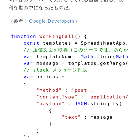
利な世の中になったものだ。
（参考：
Google Developers
）
function
workingCall
(
) 
{

const
 templates = SpreadsheetApp.ge
// 送信文面を取得（このソースでは、あらかじ
var
 templateNum = 
Math
.floor(
Math
.r
var
 message = templates.getRange(
'B
// slack メッセージ作成
var
 options =

    {

"method"
 : 
"post"
,

"contentType"
 : 
"application/js
"payload"
 : 
JSON
.stringify(

            {

"text"
 : message

            }

        )
