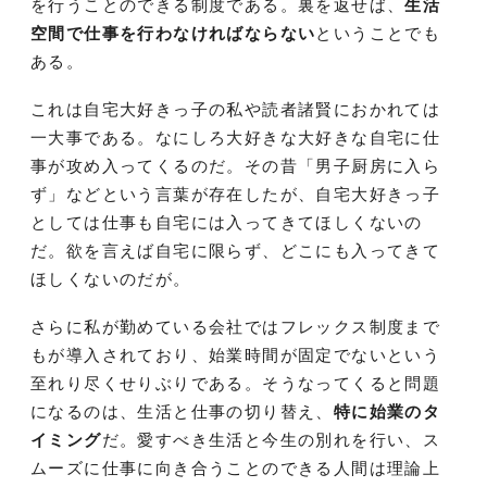
を行うことのできる制度である。裏を返せば、
生活
空間で仕事を行わなければならない
ということでも
ある。
これは自宅大好きっ子の私や読者諸賢におかれては
一大事である。なにしろ大好きな大好きな自宅に仕
事が攻め入ってくるのだ。その昔「男子厨房に入ら
ず」などという言葉が存在したが、自宅大好きっ子
としては仕事も自宅には入ってきてほしくないの
だ。欲を言えば自宅に限らず、どこにも入ってきて
ほしくないのだが。
さらに私が勤めている会社ではフレックス制度まで
もが導入されており、始業時間が固定でないという
至れり尽くせりぶりである。そうなってくると問題
になるのは、生活と仕事の切り替え、
特に始業のタ
イミング
だ。愛すべき生活と今生の別れを行い、ス
ムーズに仕事に向き合うことのできる人間は理論上