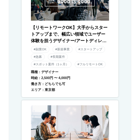
【リモートワークOK】大手からスター
トアップまで、幅広い領域でユーザー
体験を担うデザイナー/アートディレク
ター募集！
#副業OK
#新規事業
#スタートアップ
#急募
#長期案件
#スポット案件（1ヶ月）
#フルリモートOK
職種：デザイナー
時給：2,500円 〜 4,000円
働き方：どちらでも可
エリア：東京都