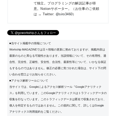
て独立。プログラミングの解説記事が得
意。Notionサポーター。（お仕事のご依頼
は → Twitter:
@siro3460
）
■当サイト掲載中の情報について
Workship MAGAZINEでは日々情報の更新に努めておりますが、掲載内容は
最新のものと異なる可能性があります。当該情報について、その有用性、適
合性、完全性、正確性、安全性、合法性、最新性等について、いかなる保証
もするものではありません。修正の必要に気づかれた場合は、サイト下の問
い合わせ窓口よりお知らせください。
■アクセス解析ツールについて
当サイトでは、Googleによるアクセス解析ツール『Googleアナリティク
ス』を利用しています。このGoogleアナリティクスはトラフィックデータの
収集を行なっています。このトラフィックデータは匿名で収集されており、
個人を特定するものではありません。この規約に関して、詳しくは
Google
アナリティクス利用規約
をご覧ください。