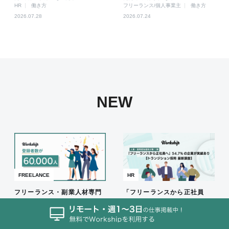
HR
働き方
フリーランス/個人事業主
働き方
2026.07.28
2026.07.24
NEW
FREELANCE
HR
フリーランス・副業人材専門
「フリーランスから正社員
の案件検索プラットフォーム
へ」54.7%の企業が実績あり
『Workship』の登録者数が6
【トランジション採用 最新調
0,000人を突破しました！
査】