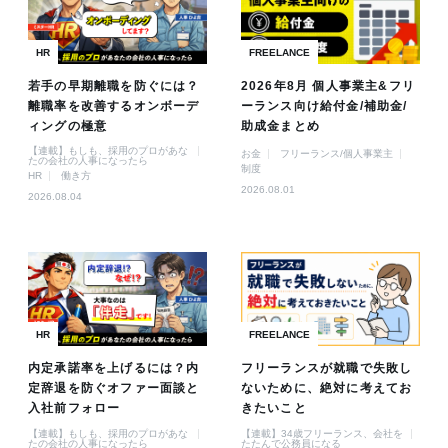
HR
FREELANCE
若手の早期離職を防ぐには？
2026年8月 個人事業主&フリ
離職率を改善するオンボーデ
ーランス向け給付金/補助金/
ィングの極意
助成金まとめ
【連載】もしも、採用のプロがあな
お金
フリーランス/個人事業主
たの会社の人事になったら
制度
HR
働き方
2026.08.01
2026.08.04
HR
FREELANCE
内定承諾率を上げるには？内
フリーランスが就職で失敗し
定辞退を防ぐオファー面談と
ないために、絶対に考えてお
入社前フォロー
きたいこと
【連載】もしも、採用のプロがあな
【連載】34歳フリーランス、会社を
たの会社の人事になったら
たたんで公務員になる