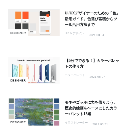
UI/UXデザイナーのための「色」
活用ガイド。色選び基礎からツ
ール活用方法まで
DESIGNER
UI/UXデザイン
2021.08.04
【5分でできる！】カラーパレッ
トの作り方
カラーパレット
2021.06.07
DESIGNER
モネやゴッホに力を借りよう。
歴史的絵画をベースにしたカラ
ーパレット13選
DESIGNER
イラストレーター
2021.03.31