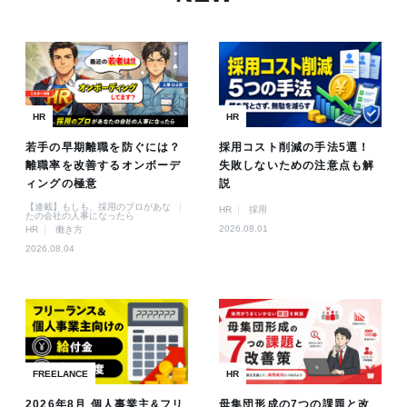
HR
HR
若手の早期離職を防ぐには？
採用コスト削減の手法5選！
離職率を改善するオンボーデ
失敗しないための注意点も解
ィングの極意
説
【連載】もしも、採用のプロがあな
HR
採用
たの会社の人事になったら
2026.08.01
HR
働き方
2026.08.04
FREELANCE
HR
2026年8月 個人事業主&フリ
母集団形成の7つの課題と改