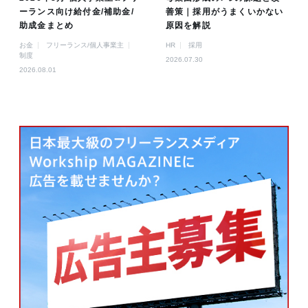
ーランス向け給付金/補助金/
善策｜採用がうまくいかない
助成金まとめ
原因を解説
お金
フリーランス/個人事業主
HR
採用
制度
2026.07.30
2026.08.01