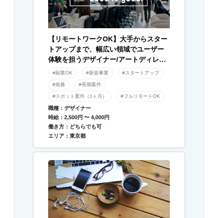
【リモートワークOK】大手からスター
トアップまで、幅広い領域でユーザー
体験を担うデザイナー/アートディレク
ター募集！
#副業OK
#新規事業
#スタートアップ
#急募
#長期案件
#スポット案件（1ヶ月）
#フルリモートOK
職種：デザイナー
時給：2,500円 〜 4,000円
働き方：どちらでも可
エリア：東京都