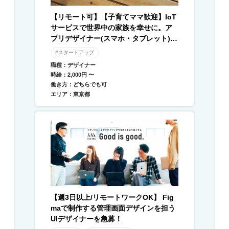
【リモート可】【子育てママ歓迎】IoT
サービスで世界中の家族を幸せに。ア
プリデザイナー(スマホ・タブレット) /
Webデザイナー募集
#スタートアップ
職種：デザイナー
時給：2,000円 〜
働き方：どちらでも可
エリア：東京都
【週3日以上/リモートワークOK】 Fig
maで制作する管理画面デザインを担う
UIデザイナーを急募！