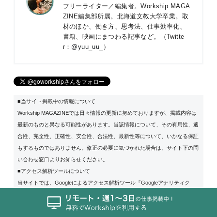
フリーライター／編集者。Workship MAGA
ZINE編集部所属。北海道文教大学卒業。取
材のほか、働き方、思考法、仕事効率化、
書籍、映画にまつわる記事など。（Twitte
r：
@yuu_uu_
）
■当サイト掲載中の情報について
Workship MAGAZINEでは日々情報の更新に努めておりますが、掲載内容は
最新のものと異なる可能性があります。当該情報について、その有用性、適
合性、完全性、正確性、安全性、合法性、最新性等について、いかなる保証
もするものではありません。修正の必要に気づかれた場合は、サイト下の問
い合わせ窓口よりお知らせください。
■アクセス解析ツールについて
当サイトでは、Googleによるアクセス解析ツール『Googleアナリティク
ス』を利用しています。このGoogleアナリティクスはトラフィックデータの
収集を行なっています。このトラフィックデータは匿名で収集されており、