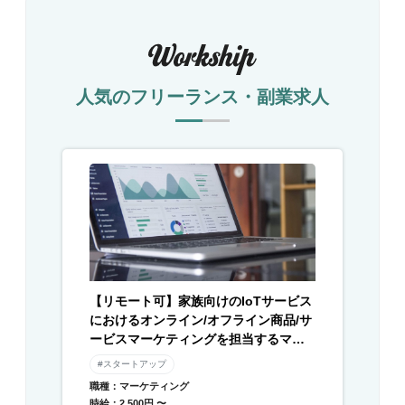
人気のフリーランス・副業求人
【リモート可】家族向けのIoTサービス
におけるオンライン/オフライン商品/サ
ービスマーケティングを担当するマー
ケターを募集
#スタートアップ
職種：マーケティング
時給：2,500円 〜