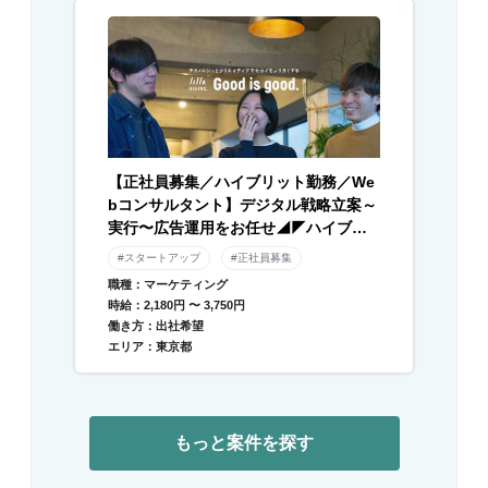
【正社員募集／ハイブリット勤務／We
bコンサルタント】デジタル戦略立案～
実行〜広告運用をお任せ◢◤ハイブリ
ッド勤務×残業月平均10時間以下◢◤伴
#スタートアップ
#正社員募集
走型のデジタル支援と自社メディアを
職種：マーケティング
運営／急成長中DXベンチャー
時給：2,180円 〜 3,750円
働き方：出社希望
エリア：東京都
もっと案件を探す