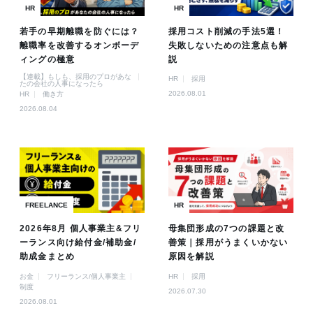
HR
HR
若手の早期離職を防ぐには？
採用コスト削減の手法5選！
離職率を改善するオンボーデ
失敗しないための注意点も解
ィングの極意
説
【連載】もしも、採用のプロがあな
HR
採用
たの会社の人事になったら
2026.08.01
HR
働き方
2026.08.04
FREELANCE
HR
2026年8月 個人事業主&フリ
母集団形成の7つの課題と改
ーランス向け給付金/補助金/
善策｜採用がうまくいかない
助成金まとめ
原因を解説
お金
フリーランス/個人事業主
HR
採用
制度
2026.07.30
2026.08.01